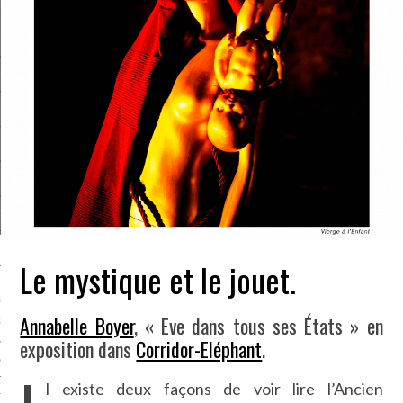
LE BONHEUR
L’HÉRITAGE
LA GUERRE
L’IDENTITÉ
ITS
RS
Le mystique et le jouet.
ES
Annabelle Boyer
, « Eve dans tous ses États » en
S
exposition dans
Corridor-Eléphant
.
VRE
l existe deux façons de voir lire l’Ancien
TIONS