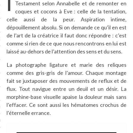
I
Testament selon Annabelle et de remonter en
coques et cocons à Eve : celle de la tentation,
NCES EN VOD
celle aussi de la peur. Aspiration intime,
dépouillement absolu. Si on demande ce qu’il en est
de l’art de la créatrice il faut donc répondre : c’est
QUES
comme si rien de ce que nous rencontrons en lui est
laissé au-dehors de l’attention des sens et du sens.
SUELS
La photographe ligature et marie des reliques
comme des gris-gris de l’amour. Chaque montage
fait se juxtaposer des mouvements de reflux et de
TURE
flux. Tout navigue entre un deuil et un désir. La
E
morphine-base visuelle apaise la douleur mais sans
l’effacer. Ce sont aussi les hématomes crochus de
RAPHIE
l’éternelle errance.
PTIONS