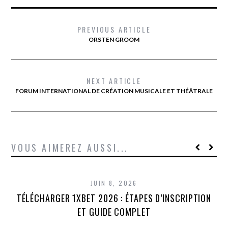
PREVIOUS ARTICLE
ORSTEN GROOM
NEXT ARTICLE
FORUM INTERNATIONAL DE CRÉATION MUSICALE ET THÉÂTRALE
VOUS AIMEREZ AUSSI...
JUIN 8, 2026
TÉLÉCHARGER 1XBET 2026 : ÉTAPES D’INSCRIPTION
1
ET GUIDE COMPLET