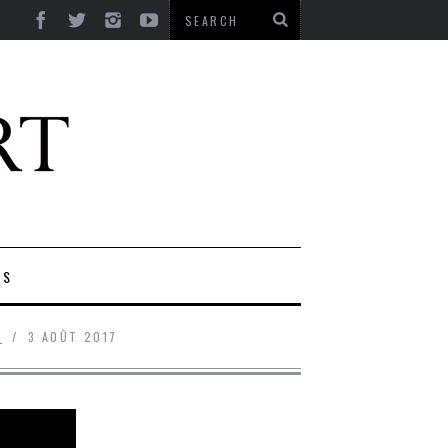
ES
R
3 AOÛT 2017