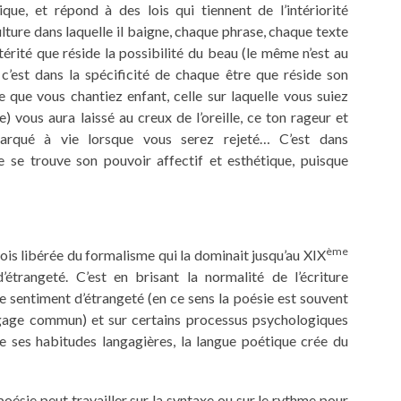
que, et répond à des lois qui tiennent de l’intériorité
lture dans laquelle il baigne, chaque phrase, chaque texte
altérité que réside la possibilité du beau (le même n’est au
 c’est dans la spécificité de chaque être que réside son
 que vous chantiez enfant, celle sur laquelle vous suiez
) vous aura laissé au creux de l’oreille, ce ton rageur et
marqué à vie lorsque vous serez rejeté… C’est dans
e se trouve son pouvoir affectif et esthétique, puisque
ème
 fois libérée du formalisme qui la dominait jusqu’au XIX
’étrangeté. C’est en brisant la normalité de l’écriture
 le sentiment d’étrangeté (en ce sens la poésie est souvent
gage commun) et sur certains processus psychologiques
 de ses habitudes langagières, la langue poétique crée du
 poésie peut travailler sur la syntaxe ou sur le rythme pour