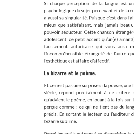
Si chaque perception de la langue est uni
psychologique du sujet percevant et de la cu
a aussi sa singularité. Puisque c’est dans l’
mieux que satisfaisant, mais jamais beau),
pouvoir séducteur. Cette chanson étrangère
adolescent, ce petit accent qu’un(e) amant(e
faussement autoritaire qui vous aura 
l’incompréhensible étrangeté de l’autre qu
l’esthétique est affaire d’affectif.
Le bizarre et le poème.
Et ce n’est pas une surprise si la poésie, une
siècle, répond précisément à ce critère d
qu’advient le poème, en jouant à la fois sur
perçue comme : ce qui ne tient pas du lan
précis. En sortant le lecteur ou l’auditeur
bizarre sublime.
Parmi les outils qui sont à sa disposition, la