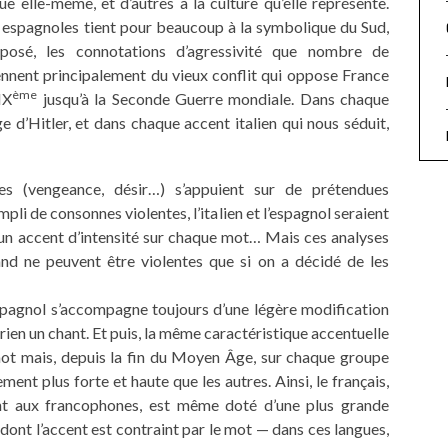
ue elle-même, et d’autres à la culture qu’elle représente.
ou espagnoles tient pour beaucoup à la symbolique du Sud,
pposé, les connotations d’agressivité que nombre de
ennent principalement du vieux conflit qui oppose France
ème
IX
jusqu’à la Seconde Guerre mondiale. Dans chaque
 d’Hitler, et dans chaque accent italien qui nous séduit,
ues (vengeance, désir…) s’appuient sur de prétendues
mpli de consonnes violentes, l’italien et l’espagnol seraient
un accent d’intensité sur chaque mot… Mais ces analyses
and ne peuvent être violentes que si on a décidé de les
 l’espagnol s’accompagne toujours d’une légère modification
en rien un chant. Et puis, la même caractéristique accentuelle
mot mais, depuis la fin du Moyen Âge, sur chaque groupe
ment plus forte et haute que les autres. Ainsi, le français,
ant aux francophones, est même doté d’une plus grande
, dont l’accent est contraint par le mot — dans ces langues,