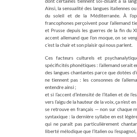
dont certaines tiennent soi-disant à la lang
Ainsi, la sensualité des langues italiennes 
du soleil et de la Méditerranée. À l’o
francophones perçoivent pour l’allemand ti
et Prusse depuis les guerres de la fin du X
accent allemand que l’on moque, on se venge
c’est la chair et son plaisir qui nous parlent.
Ces facteurs culturels et psychanalytiq
spécificités phonétiques : l’allemand serait e
des langues chantantes parce que dotées d’
ne tiennent pas : les consonnes de l’allem
entendre ainsi ;
et si l’accent d’intensité de l’italien et de
vers l’aigu de la hauteur de la voix, ça n’est 
se retrouve en français — non sur chaque 
syntaxique : la dernière syllabe en est légère
qui ne paraît pas particulièrement chant
liberté mélodique que l’italien ou l’espagnol