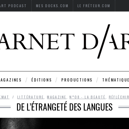
’ART PODCAST
MES DOCKS.COM
LE FRÉTEUR.COM
AGAZINES
ÉDITIONS
PRODUCTIONS
THÉMATIQU
EMAT
LITTÉRATURE
,
MAGAZINE
,
N°08 - LA BEAUTÉ
,
RÉFLÉCHI
DE L’ÉTRANGETÉ DES LANGUES