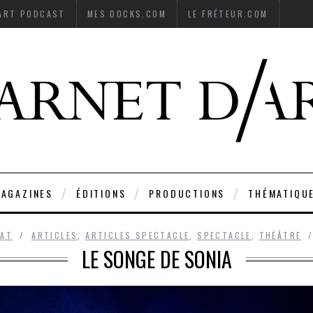
’ART PODCAST
MES DOCKS.COM
LE FRÉTEUR.COM
AGAZINES
ÉDITIONS
PRODUCTIONS
THÉMATIQU
MAT
ARTICLES
,
ARTICLES SPECTACLE
,
SPECTACLE
,
THÉÂTRE
LE SONGE DE SONIA