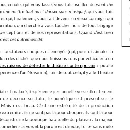
us ennuie, qui vous lasse, vous fait osciller du
what the
aire (me mettre tout nu et danser sans musique)
, qui vous fait
t qui, finalement, vous fait devenir un vieux con aigri qui
narration, qui cherche à vous toucher hors de tout langage
perceptions et de nos représentations. Quand c’est bien
 c’est cet
autrement dit
.
 spectateurs choqués et ennuyés (qui, pour dissimuler la
loin des clichés que nous finissons tous par véhiculer à un
des raisons de détester le théâtre contemporain
», publié
érience d’un Novarina), loin de tout cela, il y a le Théâtre
tial est malaxé, l’expérience personnelle verse directement
n de décence sur-faite, le numérique est présent sur le
é. Mais c’est beau. C’est une extrémité de la production
extrémité : ils ne sont pas là pour choquer, ils sont là pour
t déconstruire la poétique habituelle du plateau : la majeur
 comédiens, à vue, et la parole est directe, forte, sans mélo