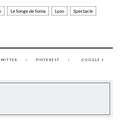
e
Le Songe de Sonia
Lyon
Spectacle
TWITTER
PINTEREST
GOOGLE +