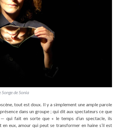
e Songe de Sonia
obscène, tout est doux. Il y a simplement une ample parole
la présence dans un groupe ; qui dit aux spectateurs ce que
 — qui fait en sorte que « le temps d’un spectacle, ils
t en eux, amour qui peut se transformer en haine s’il est