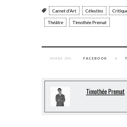
Carnet d'Art
Célestins
Critiqu
Théâtre
Timothée Premat
SHARE ON:
FACEBOOK
Timothée Premat