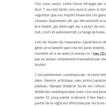
Oui, vous savez, cette chose étrange qui vo
fuck ?!
au
c’est facile, moi aussi je peux le f
regretter que vos impôts financent ces gens e
s’ennuie. Autrement dit, qui déconstruit la 
pré-établi, qui interroge les
a priori
de nos 
fait, c’est cet
autrement dit
.
Le Songe de Sonia
,
Loin de toutes les mauvaises expériences de
gêne, proclament que cela est juste inepte), 
moment où à un autre (comme ce «
top 10 
par un auteur visiblement traumatisé par l’exp
KnAM.
C’est pleinement contemporain : le texte ini
dans l’œuvre artistique sans préoccupatio
plateau, l’épique théâtral facile est refus
théâtrale contemporaine, mais c’est une juste 
parler. Et, pour parler vraiment, il leur fau
partie de la régie est effectuée par les trois