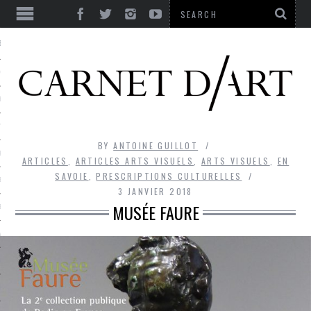
ES
CORPS ULTIME
LE TEMPS
L’UTOPIE
BY
ANTOINE GUILLOT
LE RIRE
ARTICLES
,
ARTICLES ARTS VISUELS
,
ARTS VISUELS
,
EN
SAVOIE
,
PRESCRIPTIONS CULTURELLES
LE DIALOGUE
3 JANVIER 2018
MUSÉE FAURE
LE HASARD
LA LIBERTÉ
LA BEAUTÉ
LA FOLIE