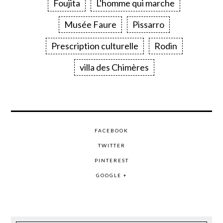
Foujita
L'homme qui marche
Musée Faure
Pissarro
Prescription culturelle
Rodin
villa des Chimères
FACEBOOK
TWITTER
PINTEREST
GOOGLE +