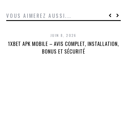
VOUS AIMEREZ AUSSI...
JUIN 8, 2026
1XBET APK MOBILE – AVIS COMPLET, INSTALLATION,
1X
BONUS ET SÉCURITÉ