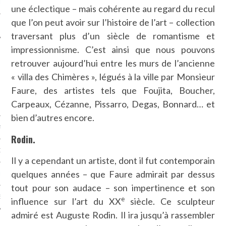
LE
une éclectique – mais cohérente au regard du recul
que l’on peut avoir sur l’histoire de l’art – collection
traversant plus d’un siècle de romantisme et
impressionnisme. C’est ainsi que nous pouvons
retrouver aujourd’hui entre les murs de l’ancienne
« villa des Chimères », légués à la ville par Monsieur
Faure, des artistes tels que Foujita, Boucher,
Carpeaux, Cézanne, Pissarro, Degas, Bonnard… et
bien d’autres encore.
AGNIE CARAVELLE
Rodin.
D’ART PODCAST
Il y a cependant un artiste, dont il fut contemporain
quelques années – que Faure admirait par dessus
CKS.COM
tout pour son audace – son impertinence et son
EUR.COM
e
influence sur l’art du XX
siècle. Ce sculpteur
admiré est Auguste Rodin. Il ira jusqu’à rassembler