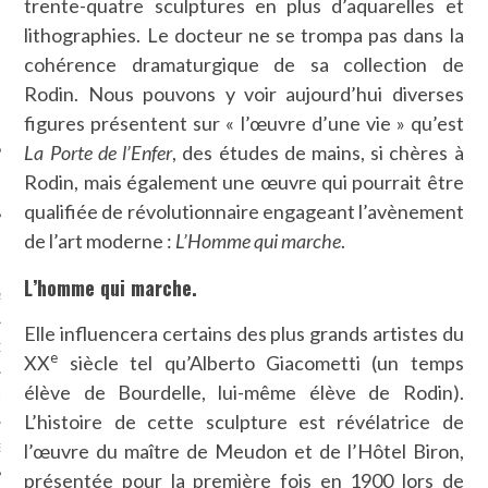
trente-quatre sculptures en plus d’aquarelles et
SUIVEZ-NOUS
lithographies. Le docteur ne se trompa pas dans la
cohérence dramaturgique de sa collection de
Rodin. Nous pouvons y voir aujourd’hui diverses
figures présentent sur « l’œuvre d’une vie » qu’est
La Porte de l’Enfer
, des études de mains, si chères à
Rodin, mais également une œuvre qui pourrait être
qualifiée de révolutionnaire engageant l’avènement
de l’art moderne :
L’Homme qui marche
.
FLOTTE CARAVELLE
L’homme qui marche.
AGNIE CARAVELLE
Elle influencera certains des plus grands artistes du
D’ART PODCAST
e
XX
siècle tel qu’Alberto Giacometti (un temps
élève de Bourdelle, lui-même élève de Rodin).
CKS.COM
L’histoire de cette sculpture est révélatrice de
l’œuvre du maître de Meudon et de l’Hôtel Biron,
EUR.COM
présentée pour la première fois en 1900 lors de