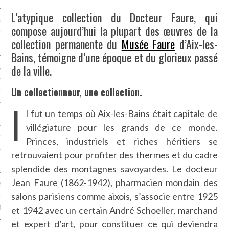
L’atypique collection du Docteur Faure, qui
NCES EN VOD
compose aujourd’hui la plupart des œuvres de la
collection permanente du
Musée Faure
d’Aix-les-
Bains, témoigne d’une époque et du glorieux passé
de la ville.
QUES
Un collectionneur, une collection.
SUELS
I
l fut un temps où Aix-les-Bains était capitale de
villégiature pour les grands de ce monde.
TURE
Princes, industriels et riches héritiers se
retrouvaient pour profiter des thermes et du cadre
E
splendide des montagnes savoyardes. Le docteur
Jean Faure (1862-1942), pharmacien mondain des
RAPHIE
salons parisiens comme aixois, s’associe entre 1925
et 1942 avec un certain André Schoeller, marchand
PTIONS
et expert d’art, pour constituer ce qui deviendra