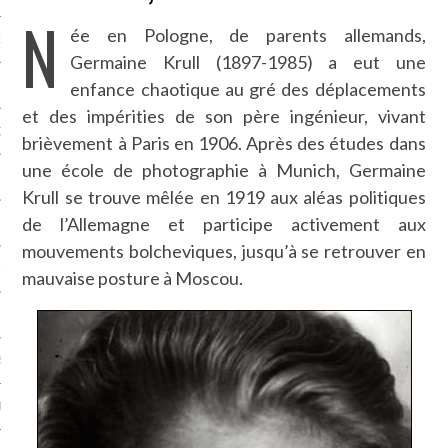
N
ée en Pologne, de parents allemands,
NCES EN VOD
Germaine Krull (1897-1985) a eut une
enfance chaotique au gré des déplacements
et des impérities de son père ingénieur, vivant
QUES
brièvement à Paris en 1906. Après des études dans
une école de photographie à Munich, Germaine
SUELS
Krull se trouve mêlée en 1919 aux aléas politiques
de l’Allemagne et participe activement aux
mouvements bolcheviques, jusqu’à se retrouver en
TURE
mauvaise posture à Moscou.
E
RAPHIE
PTIONS