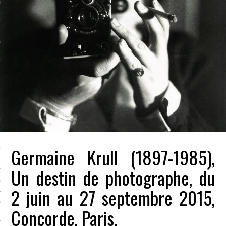
LE BONHEUR
L’HÉRITAGE
LA GUERRE
L’IDENTITÉ
ITS
RS
Germaine Krull (1897-1985),
ES
Un destin de photographe, du
S
2 juin au 27 septembre 2015,
VRE
Concorde, Paris.
TIONS