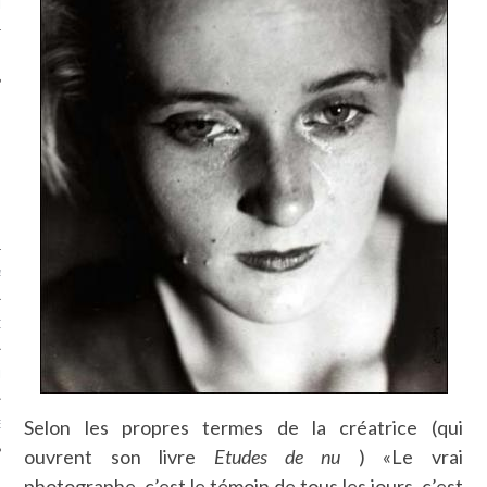
LE
AGNIE CARAVELLE
D’ART PODCAST
CKS.COM
Selon les propres termes de la créatrice (qui
EUR.COM
ouvrent son livre
Etudes de nu
) «Le vrai
photographe, c’est le témoin de tous les jours, c’est