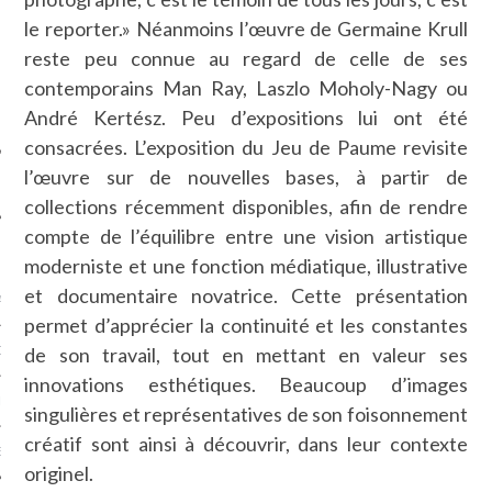
SUIVEZ-NOUS
le reporter.» Néanmoins l’œuvre de Germaine Krull
reste peu connue au regard de celle de ses
contemporains Man Ray, Laszlo Moholy-Nagy ou
André Kertész. Peu d’expositions lui ont été
consacrées. L’exposition du Jeu de Paume revisite
l’œuvre sur de nouvelles bases, à partir de
collections récemment disponibles, afin de rendre
compte de l’équilibre entre une vision artistique
FLOTTE CARAVELLE
moderniste et une fonction médiatique, illustrative
et documentaire novatrice. Cette présentation
AGNIE CARAVELLE
permet d’apprécier la continuité et les constantes
de son travail, tout en mettant en valeur ses
D’ART PODCAST
innovations esthétiques. Beaucoup d’images
CKS.COM
singulières et représentatives de son foisonnement
créatif sont ainsi à découvrir, dans leur contexte
EUR.COM
originel.