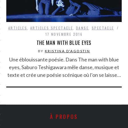
LE BONHEUR
L’HÉRITAGE
LA GUERRE
ARTICLES
,
ARTICLES SPECTACLE
,
DANSE
,
SPECTACLE
17 NOVEMBRE 2016
L’IDENTITÉ
THE MAN WITH BLUE EYES
BY
KRISTINA D'AGOSTIN
ITS
Une éblouissante poésie. Dans The man with blue
eyes, Saburo Teshigawara mêle danse, musique et
RS
texte et crée une poésie scénique où l’on se laisse…
ES
S
VRE
À PROPOS
TIONS