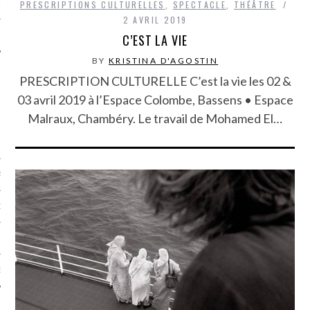
LE
PRESCRIPTIONS CULTURELLES
,
SPECTACLE
,
THÉÂTRE
2 AVRIL 2019
C’EST LA VIE
BY
KRISTINA D'AGOSTIN
PRESCRIPTION CULTURELLE C’est la vie les 02 &
03 avril 2019 à l’Espace Colombe, Bassens • Espace
Malraux, Chambéry. Le travail de Mohamed El…
AGNIE CARAVELLE
D’ART PODCAST
CKS.COM
EUR.COM