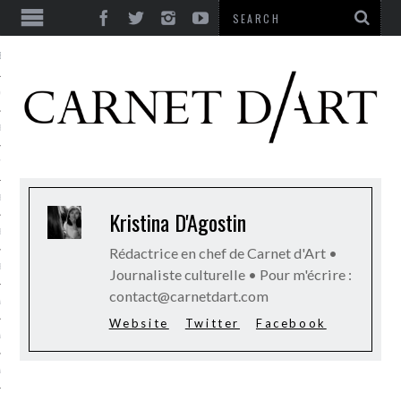
ES
CORPS ULTIME
LE TEMPS
L’UTOPIE
LE RIRE
Kristina D'Agostin
LE DIALOGUE
Rédactrice en chef de Carnet d'Art •
LE HASARD
Journaliste culturelle • Pour m'écrire :
contact@carnetdart.com
LA LIBERTÉ
Website
Twitter
Facebook
LA BEAUTÉ
LA FOLIE