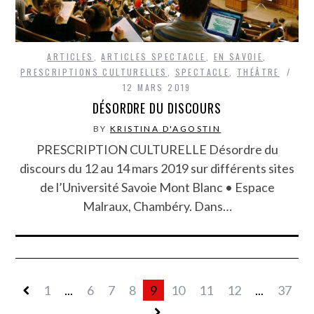
ARTICLES
,
ARTICLES SPECTACLE
,
EN SAVOIE
,
PRESCRIPTIONS CULTURELLES
,
SPECTACLE
,
THÉÂTRE
12 MARS 2019
DÉSORDRE DU DISCOURS
BY
KRISTINA D'AGOSTIN
PRESCRIPTION CULTURELLE Désordre du
discours du 12 au 14 mars 2019 sur différents sites
de l’Université Savoie Mont Blanc • Espace
Malraux, Chambéry. Dans…
1
...
6
7
8
9
10
11
12
...
37