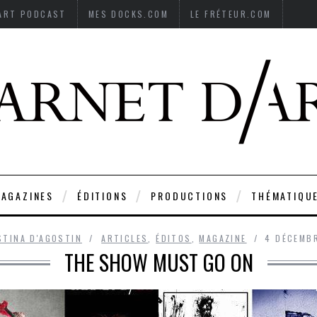
’ART PODCAST
MES DOCKS.COM
LE FRÉTEUR.COM
AGAZINES
ÉDITIONS
PRODUCTIONS
THÉMATIQU
STINA D'AGOSTIN
ARTICLES
,
ÉDITOS
,
MAGAZINE
4 DÉCEMB
THE SHOW MUST GO ON