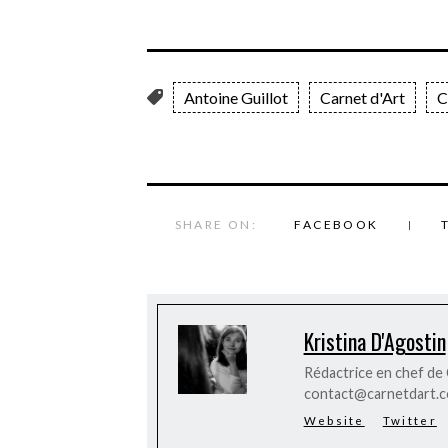
Antoine Guillot
Carnet d'Art
C
SHARE ON:
FACEBOOK
Kristina D'Agostin
Rédactrice en chef de C
contact@carnetdart.
Website
Twitter