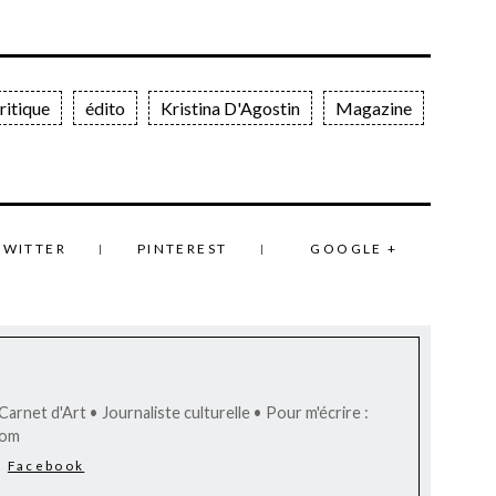
ritique
édito
Kristina D'Agostin
Magazine
TWITTER
PINTEREST
GOOGLE +
arnet d'Art • Journaliste culturelle • Pour m'écrire :
com
Facebook