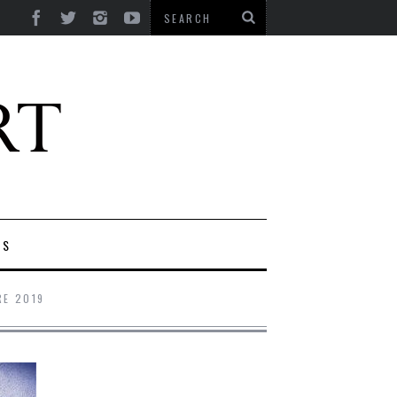
ES
RE 2019