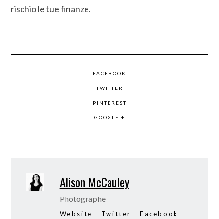
rischio le tue finanze.
FACEBOOK
TWITTER
PINTEREST
GOOGLE +
Alison McCauley
Photographe
Website
Twitter
Facebook