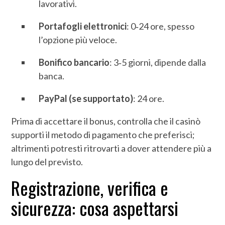
lavorativi.
Portafogli elettronici
: 0‑24 ore, spesso
l’opzione più veloce.
Bonifico bancario
: 3‑5 giorni, dipende dalla
banca.
PayPal (se supportato)
: 24 ore.
Prima di accettare il bonus, controlla che il casinò
supporti il metodo di pagamento che preferisci;
altrimenti potresti ritrovarti a dover attendere più a
lungo del previsto.
Registrazione, verifica e
sicurezza: cosa aspettarsi