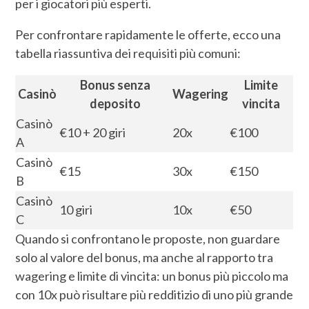
per i giocatori più esperti.
Per confrontare rapidamente le offerte, ecco una
tabella riassuntiva dei requisiti più comuni:
Bonus senza
Limite
Casinò
Wagering
deposito
vincita
Casinò
€10 + 20 giri
20x
€100
A
Casinò
€15
30x
€150
B
Casinò
10 giri
10x
€50
C
Quando si confrontano le proposte, non guardare
solo al valore del bonus, ma anche al rapporto tra
wagering e limite di vincita: un bonus più piccolo ma
con 10x può risultare più redditizio di uno più grande