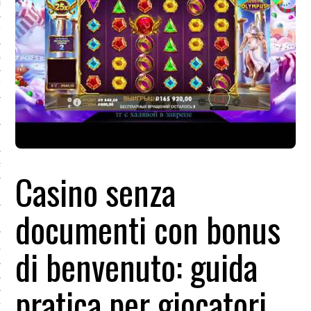
LE BONHEUR
L’HÉRITAGE
LA GUERRE
L’IDENTITÉ
ITS
RS
Casino senza
documenti con bonus
ES
di benvenuto: guida
S
VRE
pratica per giocatori
TIONS