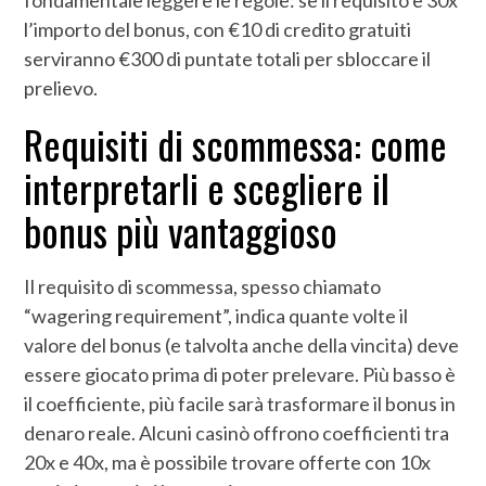
l’importo del bonus, con €10 di credito gratuiti
serviranno €300 di puntate totali per sbloccare il
prelievo.
Requisiti di scommessa: come
interpretarli e scegliere il
bonus più vantaggioso
Il requisito di scommessa, spesso chiamato
“wagering requirement”, indica quante volte il
valore del bonus (e talvolta anche della vincita) deve
essere giocato prima di poter prelevare. Più basso è
il coefficiente, più facile sarà trasformare il bonus in
denaro reale. Alcuni casinò offrono coefficienti tra
20x e 40x, ma è possibile trovare offerte con 10x