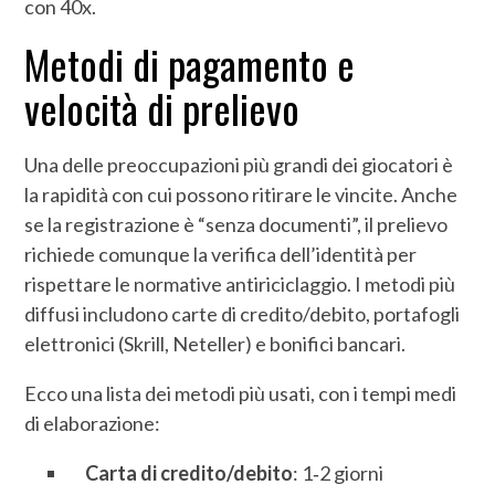
con 40x.
Metodi di pagamento e
velocità di prelievo
Una delle preoccupazioni più grandi dei giocatori è
la rapidità con cui possono ritirare le vincite. Anche
se la registrazione è “senza documenti”, il prelievo
richiede comunque la verifica dell’identità per
rispettare le normative antiriciclaggio. I metodi più
diffusi includono carte di credito/debito, portafogli
elettronici (Skrill, Neteller) e bonifici bancari.
Ecco una lista dei metodi più usati, con i tempi medi
di elaborazione:
Carta di credito/debito
: 1‑2 giorni