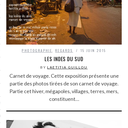
NCES EN VOD
QUES
PHOTOGRAPHIE
,
REGARDS
15 JUIN 2015
SUELS
LES INDES DU SUD
BY
LAETITIA GUILLOU
Carnet de voyage. Cette exposition présente une
TURE
partie des photos tirées de son carnet de voyage.
Partie cet hiver, mégapoles, villages, terres, mers,
E
constituent…
RAPHIE
PTIONS