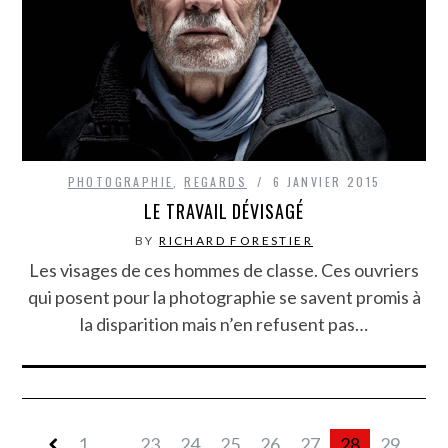
PHOTOGRAPHIE
,
REGARDS
6 JANVIER 2015
LE TRAVAIL DÉVISAGÉ
BY
RICHARD FORESTIER
Les visages de ces hommes de classe. Ces ouvriers
qui posent pour la photographie se savent promis à
la disparition mais n’en refusent pas…
1
...
23
24
25
26
27
28
29