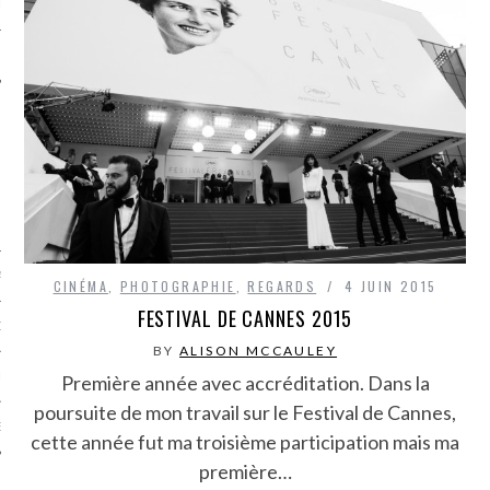
LE
AGNIE CARAVELLE
CINÉMA
,
PHOTOGRAPHIE
,
REGARDS
4 JUIN 2015
FESTIVAL DE CANNES 2015
D’ART PODCAST
BY
ALISON MCCAULEY
CKS.COM
Première année avec accréditation. Dans la
poursuite de mon travail sur le Festival de Cannes,
EUR.COM
cette année fut ma troisième participation mais ma
première…