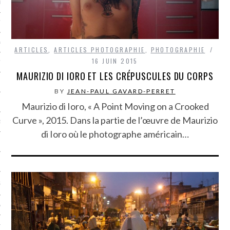
LE BONHEUR
L’HÉRITAGE
LA GUERRE
ARTICLES
,
ARTICLES PHOTOGRAPHIE
,
PHOTOGRAPHIE
16 JUIN 2015
L’IDENTITÉ
MAURIZIO DI IORO ET LES CRÉPUSCULES DU CORPS
BY
JEAN-PAUL GAVARD-PERRET
ITS
Maurizio di Ioro, « A Point Moving on a Crooked
Curve », 2015. Dans la partie de l’œuvre de Maurizio
RS
di Ioro où le photographe américain…
ES
S
VRE
TIONS