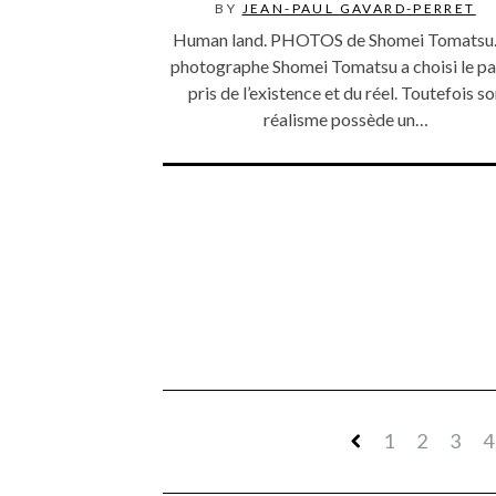
BY
JEAN-PAUL GAVARD-PERRET
Human land. PHOTOS de Shomei Tomatsu.
photographe Shomei Tomatsu a choisi le pa
pris de l’existence et du réel. Toutefois s
réalisme possède un…
1
2
3
4