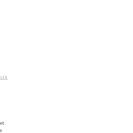
CLES
et
a