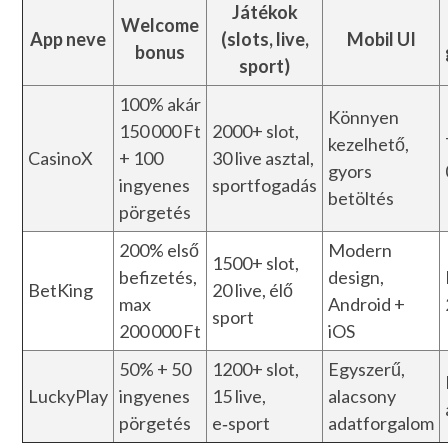
Játékok
Welcome
App neve
(slots, live,
Mobil UI
bonus
sport)
100% akár
Könnyen
150 000 Ft
2000+ slot,
kezelhető,
CasinoX
+ 100
30 live asztal,
gyors
ingyenes
sportfogadás
betöltés
pörgetés
200% első
Modern
1500+ slot,
befizetés,
design,
BetKing
20 live, élő
max
Android +
sport
200 000 Ft
iOS
50% + 50
1200+ slot,
Egyszerű,
LuckyPlay
ingyenes
15 live,
alacsony
pörgetés
e‑sport
adatforgalom