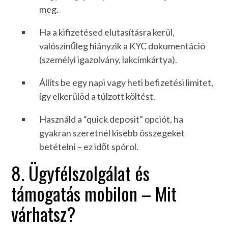
meg.
Ha a kifizetésed elutasításra kerül,
valószínűleg hiányzik a KYC dokumentáció
(személyi igazolvány, lakcímkártya).
Állíts be egy napi vagy heti befizetési limitet,
így elkerülöd a túlzott költést.
Használd a “quick deposit” opciót, ha
gyakran szeretnél kisebb összegeket
betételni – ez időt spórol.
8. Ügyfélszolgálat és
támogatás mobilon – Mit
várhatsz?