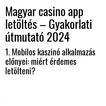
LE
Magyar casino app
letöltés – Gyakorlati
útmutató 2024
1. Mobilos kaszinó alkalmazás
előnyei: miért érdemes
AGNIE CARAVELLE
letölteni?
D’ART PODCAST
CKS.COM
EUR.COM