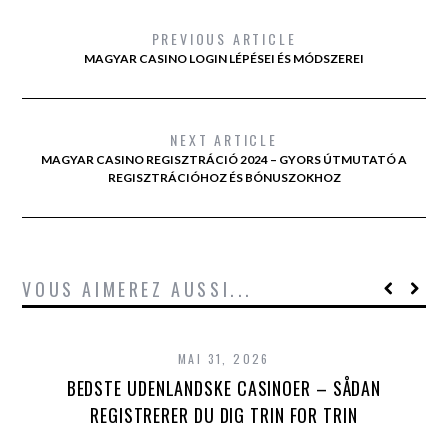
PREVIOUS ARTICLE
MAGYAR CASINO LOGIN LÉPÉSEI ÉS MÓDSZEREI
NEXT ARTICLE
MAGYAR CASINO REGISZTRÁCIÓ 2024 – GYORS ÚTMUTATÓ A
REGISZTRÁCIÓHOZ ÉS BÓNUSZOKHOZ
VOUS AIMEREZ AUSSI...
MAI 31, 2026
BEDSTE UDENLANDSKE CASINOER – SÅDAN
REGISTRERER DU DIG TRIN FOR TRIN