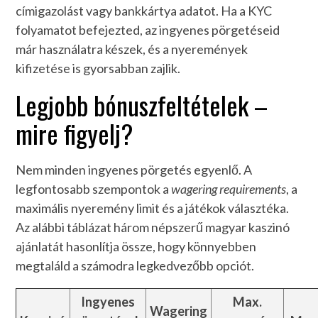
címigazolást vagy bankkártya adatot. Ha a KYC
folyamatot befejezted, az ingyenes pörgetéseid
már használatra készek, és a nyeremények
kifizetése is gyorsabban zajlik.
Legjobb bónuszfeltételek –
mire figyelj?
Nem minden ingyenes pörgetés egyenlő. A
legfontosabb szempontok a
wagering requirements
, a
maximális nyeremény limit és a játékok választéka.
Az alábbi táblázat három népszerű magyar kaszinó
ajánlatát hasonlítja össze, hogy könnyebben
megtaláld a számodra legkedvezőbb opciót.
Ingyenes
Max.
Wagering