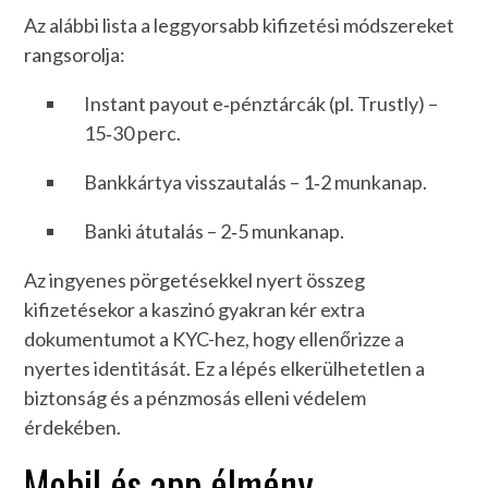
Az alábbi lista a leggyorsabb kifizetési módszereket
rangsorolja:
Instant payout e‑pénztárcák (pl. Trustly) –
15‑30 perc.
Bankkártya visszautalás – 1‑2 munkanap.
Banki átutalás – 2‑5 munkanap.
Az ingyenes pörgetésekkel nyert összeg
kifizetésekor a kaszinó gyakran kér extra
dokumentumot a KYC-hez, hogy ellenőrizze a
nyertes identitását. Ez a lépés elkerülhetetlen a
biztonság és a pénzmosás elleni védelem
érdekében.
Mobil és app élmény –