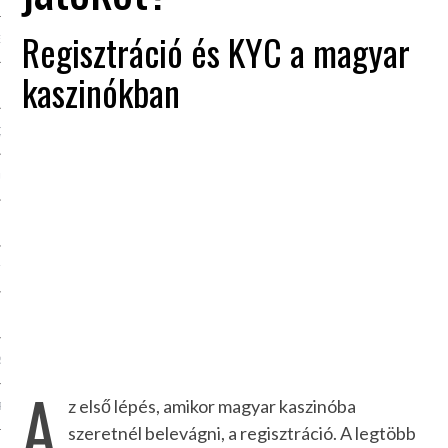
Regisztráció és KYC a magyar
NCES EN VOD
kaszinókban
QUES
SUELS
TURE
E
RAPHIE
A
z első lépés, amikor magyar kaszinóba
PTIONS
szeretnél belevágni, a regisztráció. A legtöbb