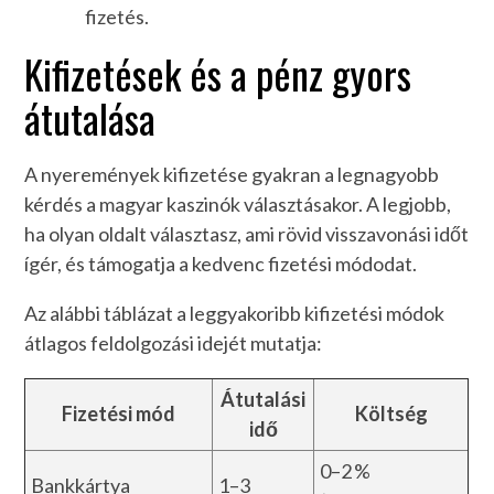
fizetés.
Kifizetések és a pénz gyors
átutalása
A nyeremények kifizetése gyakran a legnagyobb
kérdés a magyar kaszinók választásakor. A legjobb,
ha olyan oldalt választasz, ami rövid visszavonási időt
ígér, és támogatja a kedvenc fizetési módodat.
Az alábbi táblázat a leggyakoribb kifizetési módok
átlagos feldolgozási idejét mutatja:
Átutalási
Fizetési mód
Költség
idő
0–2 %
Bankkártya
1–3