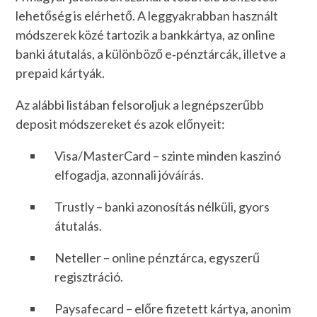
lehetőség is elérhető. A leggyakrabban használt
módszerek közé tartozik a bankkártya, az online
banki átutalás, a különböző e‑pénztárcák, illetve a
prepaid kártyák.
Az alábbi listában felsoroljuk a legnépszerűbb
deposit módszereket és azok előnyeit:
Visa/MasterCard – szinte minden kaszinó
elfogadja, azonnali jóváírás.
Trustly – banki azonosítás nélküli, gyors
átutalás.
Neteller – online pénztárca, egyszerű
regisztráció.
Paysafecard – előre fizetett kártya, anonim