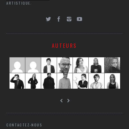
ARTISTIQUE.
AUTEURS
CONTACTEZ-NOUS