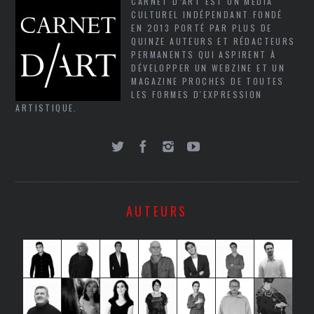
CARNET D’ART EST UN MÉDIA
CULTUREL INDÉPENDANT FONDÉ
EN 2013 PORTÉ PAR PLUS DE
QUINZE AUTEURS ET RÉDACTEURS
PERMANENTS QUI ASPIRENT À
DÉVELOPPER UN WEBZINE ET UN
MAGAZINE PROCHES DE TOUTES
LES FORMES D'EXPRESSION
ARTISTIQUE.
AUTEURS