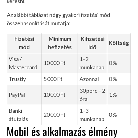
keresni.
Az alábbi táblázat négy gyakori fizetési mód
összehasonlítását mutatja:
Fizetési
Minimum
Kifizetési
Költség
mód
befizetés
idő
Visa /
1–2
10 000 Ft
0 %
Mastercard
munkanap
Trustly
5 000 Ft
Azonnal
0 %
30 perc – 2
PayPal
10 000 Ft
1 %
óra
Banki
1–3
20 000 Ft
0 %
átutalás
munkanap
Mobil és alkalmazás élmény