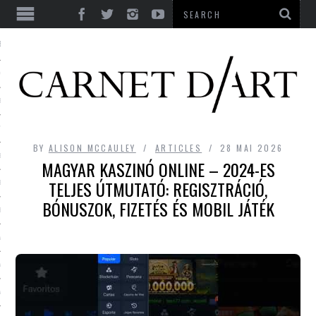
ES
CORPS ULTIME
LE TEMPS
L’UTOPIE
BY
ALISON MCCAULEY
ARTICLES
28 MAI 2026
LE RIRE
MAGYAR KASZINÓ ONLINE – 2024-ES
TELJES ÚTMUTATÓ: REGISZTRÁCIÓ,
LE DIALOGUE
BÓNUSZOK, FIZETÉS ÉS MOBIL JÁTÉK
LE HASARD
LA LIBERTÉ
LA BEAUTÉ
LA FOLIE