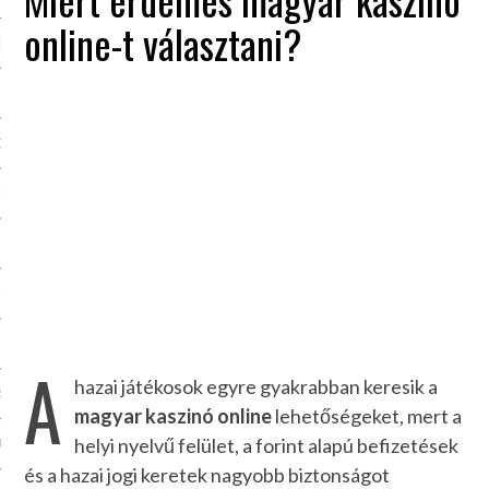
online-t választani?
NCES EN VOD
QUES
SUELS
TURE
E
A
hazai játékosok egyre gyakrabban keresik a
RAPHIE
magyar kaszinó online
lehetőségeket, mert a
helyi nyelvű felület, a forint alapú befizetések
PTIONS
és a hazai jogi keretek nagyobb biztonságot