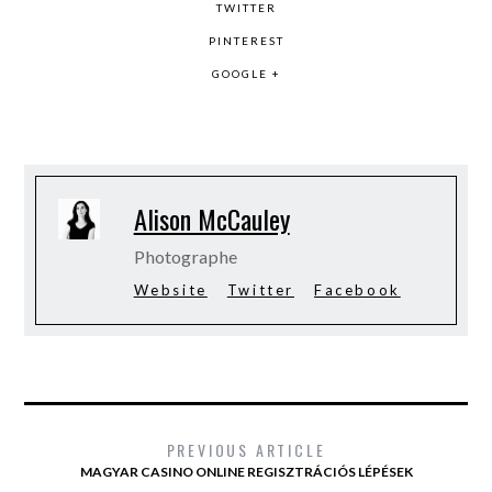
TWITTER
PINTEREST
GOOGLE +
Alison McCauley
Photographe
Website
Twitter
Facebook
PREVIOUS ARTICLE
MAGYAR CASINO ONLINE REGISZTRÁCIÓS LÉPÉSEK