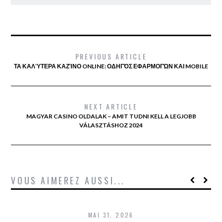
PREVIOUS ARTICLE
ΤΑ ΚΑΛΎΤΕΡΑ ΚΑΖΊΝΟ ONLINE: ΟΔΗΓΌΣ ΕΦΑΡΜΟΓΏΝ ΚΑΙ MOBILE
NEXT ARTICLE
MAGYAR CASINO OLDALAK – AMIT TUDNI KELL A LEGJOBB
VÁLASZTÁSHOZ 2024
VOUS AIMEREZ AUSSI...
MAI 31, 2026