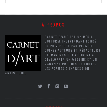
À PROPOS
CARNET D’ART EST UN MÉDIA
CULTUREL INDÉPENDANT FONDÉ
EN 2013 PORTÉ PAR PLUS DE
QUINZE AUTEURS ET RÉDACTEURS
PERMANENTS QUI ASPIRENT À
DÉVELOPPER UN WEBZINE ET UN
MAGAZINE PROCHES DE TOUTES
LES FORMES D'EXPRESSION
ARTISTIQUE.