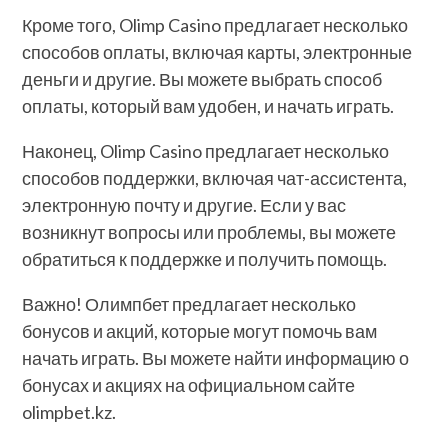
Кроме того, Olimp Casino предлагает несколько
способов оплаты, включая карты, электронные
деньги и другие. Вы можете выбрать способ
оплаты, который вам удобен, и начать играть.
Наконец, Olimp Casino предлагает несколько
способов поддержки, включая чат-ассистента,
электронную почту и другие. Если у вас
возникнут вопросы или проблемы, вы можете
обратиться к поддержке и получить помощь.
Важно! Олимпбет предлагает несколько
бонусов и акций, которые могут помочь вам
начать играть. Вы можете найти информацию о
бонусах и акциях на официальном сайте
olimpbet.kz.