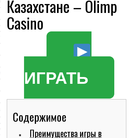
Казахстане – Olimp
LE BONHEUR
Casino
L’HÉRITAGE
LA GUERRE
L’IDENTITÉ
ITS
ИГРАТЬ
RS
ES
S
Содержимое
VRE
Преимущества игры в
TIONS