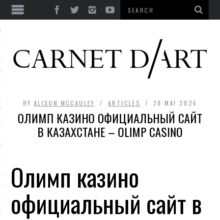
ES
CORPS ULTIME
LE TEMPS
L’UTOPIE
BY
ALISON MCCAULEY
ARTICLES
28 MAI 2026
LE RIRE
ОЛИМП КАЗИНО ОФИЦИАЛЬНЫЙ САЙТ
В КАЗАХСТАНЕ – OLIMP CASINO
LE DIALOGUE
LE HASARD
Олимп казино
LA LIBERTÉ
LA BEAUTÉ
официальный сайт в
LA FOLIE