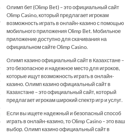
LE
Олимп бет (Olimp Bet) – это официальный сайт
Olimp Casino, который предлагает игрокам
возможность играть в онлайн-казино с помощью
мобильного приложения Olimp Bet. Мобильное
приложение доступно для скачивания на
официальном сайте Olimp Casino.
Олимп казино официальный сайт в Казахстане –
это безопасное и надежное место для игроков,
AGNIE CARAVELLE
которые ищут возможность играть в онлайн-
казино. Олимп казино официальный сайт в
D’ART PODCAST
Казахстане – это официальный сайт, который
предлагает игрокам широкий спектр игр и услуг.
CKS.COM
Если вы ищете надежный и безопасный способ
EUR.COM
играть в онлайн-казино, то Olimp Casino – это ваш
выбор. Олимп казино официальный сайт в