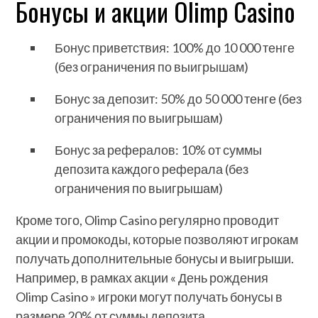
Бонусы и акции Olimp Casino
Бонус приветствия: 100% до 10 000 тенге
(без ограничения по выигрышам)
Бонус за депозит: 50% до 50 000 тенге (без
ограничения по выигрышам)
Бонус за рефералов: 10% от суммы
депозита каждого реферала (без
ограничения по выигрышам)
Кроме того, Olimp Casino регулярно проводит
акции и промокоды, которые позволяют игрокам
получать дополнительные бонусы и выигрыши.
Например, в рамках акции « День рождения
Olimp Casino » игроки могут получать бонусы в
размере 20% от суммы депозита.