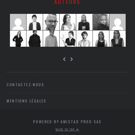
AUTEURS
CONTACTEZ-NOUS
MENTIONS LÉGALES
POWERED BY AMISTAD PROD SAS
BACK TO TOP