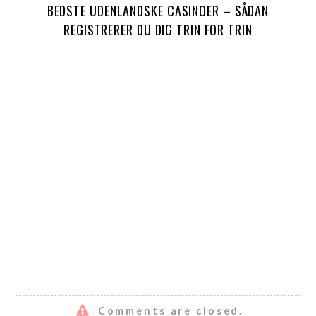
BEDSTE UDENLANDSKE CASINOER – SÅDAN
REGISTRERER DU DIG TRIN FOR TRIN
Comments are closed.