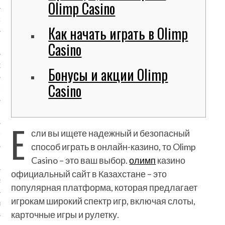
Olimp Casino
NCES EN VOD
Как начать играть в Olimp
Casino
QUES
Бонусы и акции Olimp
Casino
SUELS
Е
сли вы ищете надежный и безопасный
TURE
способ играть в онлайн-казино, то Olimp
Casino – это ваш выбор.
олимп
казино
E
официальный сайт в Казахстане – это
RAPHIE
популярная платформа, которая предлагает
игрокам широкий спектр игр, включая слоты,
PTIONS
карточные игры и рулетку.