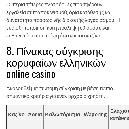
Οι περισσότερες πλατφόρμες προσφέρουν
εργαλεία αυτοαποκλεισμού, όρια κατάθεσης και
δυνατότητα προσωρινής διακοπής λογαριασμού. Η
ευαισθητοποίηση και η πρόληψη εθισμού είναι
ευθύνη τόσο του παίκτη όσο και του καζίνο.
8. Πίνακας σύγκρισης
κορυφαίων ελληνικών
online casino
Ακολουθεί μια σύντομη σύγκριση με βάση τα πιο
σημαντικά κριτήρια για έναν αρχάριο χρήστη.
Ελάχισ
Καζίνο
Άδεια
Καλωσόρισμα
Wagering
κατάθε