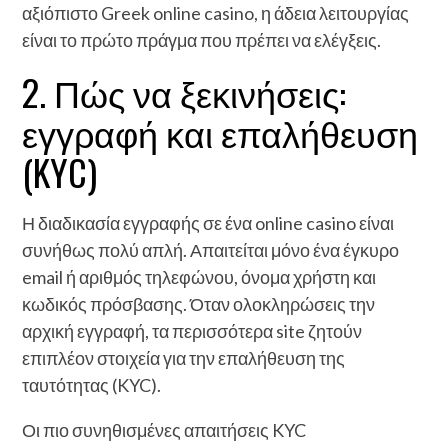
αξιόπιστο Greek online casino, η άδεια λειτουργίας
είναι το πρώτο πράγμα που πρέπει να ελέγξεις.
2. Πώς να ξεκινήσεις:
εγγραφή και επαλήθευση
(KYC)
Η διαδικασία εγγραφής σε ένα online casino είναι
συνήθως πολύ απλή. Απαιτείται μόνο ένα έγκυρο
email ή αριθμός τηλεφώνου, όνομα χρήστη και
κωδικός πρόσβασης. Όταν ολοκληρώσεις την
αρχική εγγραφή, τα περισσότερα site ζητούν
επιπλέον στοιχεία για την επαλήθευση της
ταυτότητας (KYC).
Οι πιο συνηθισμένες απαιτήσεις KYC