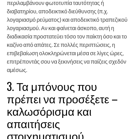
περιλαμβάνουν φωτοτυπία ταυτότητας ή
διαβατηρίου, αποδεικτικό διεύθυνσης (π.χ.
λογαριασμό ρεύματος) και αποδεικτικό τραπεζικού
λογαριασμού. Αν και φαίνεται άσκοπο, αυτή η
διαδικασία προστατεύει τόσο τον παίκτη όσο και το
καζίνο από απάτες. Σε πολλές περιπτώσεις, η
επιβεβαίωση ολοκληρώνεται μέσα σε λίγες ώρες,
επιτρέποντάς σου να ξεκινήσεις να παίζεις σχεδόν
αμέσως.
3. Τα μπόνους που
πρέπει να προσέξετε –
καλωσόρισμα και
απαιτήσεις
στοιχηματισμού