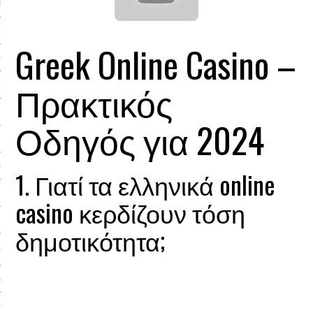
LE BONHEUR
L’HÉRITAGE
Greek Online Casino –
LA GUERRE
Πρακτικός
L’IDENTITÉ
Οδηγός για 2024
ITS
RS
1. Γιατί τα ελληνικά online
casino κερδίζουν τόση
ES
δημοτικότητα;
S
VRE
TIONS