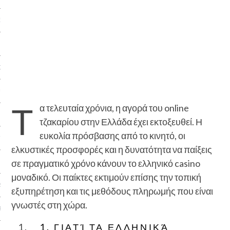
NCES EN VOD
QUES
SUELS
Τ
α τελευταία χρόνια, η αγορά του online
τζακαρίου στην Ελλάδα έχει εκτοξευθεί. Η
ευκολία πρόσβασης από το κινητό, οι
TURE
ελκυστικές προσφορές και η δυνατότητα να παίξεις
σε πραγματικό χρόνο κάνουν το ελληνικό casino
E
μοναδικό. Οι παίκτες εκτιμούν επίσης την τοπική
RAPHIE
εξυπηρέτηση και τις μεθόδους πληρωμής που είναι
γνωστές στη χώρα.
PTIONS
1. ΓΙΑΤΊ ΤΑ ΕΛΛΗΝΙΚΆ