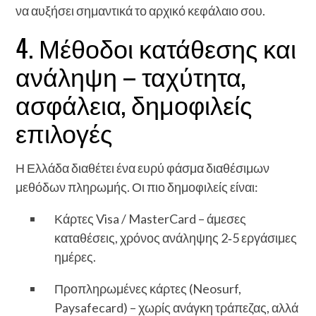
να αυξήσει σημαντικά το αρχικό κεφάλαιο σου.
4. Μέθοδοι κατάθεσης και
ανάληψη – ταχύτητα,
ασφάλεια, δημοφιλείς
επιλογές
Η Ελλάδα διαθέτει ένα ευρύ φάσμα διαθέσιμων
μεθόδων πληρωμής. Οι πιο δημοφιλείς είναι:
Κάρτες Visa / MasterCard – άμεσες
καταθέσεις, χρόνος ανάληψης 2‑5 εργάσιμες
ημέρες.
Προπληρωμένες κάρτες (Neosurf,
Paysafecard) – χωρίς ανάγκη τράπεζας, αλλά