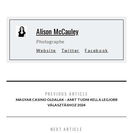
Alison McCauley
Photographe
Website
Twitter
Facebook
PREVIOUS ARTICLE
MAGYAR CASINO OLDALAK – AMIT TUDNI KELL A LEGJOBB
VÁLASZTÁSHOZ 2024
NEXT ARTICLE