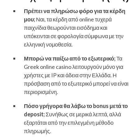
Πρέπει να πληρώσω φόρο για τα κέρδη
μου;
Ναι, τα κέρδη από online τυχερά
παιχνίδια θεωρούνται εισόδημα και
υπόκεινται σε φορολογία σύμφωνα με την
ελληνική νομοθεσία.
Μπορώ να παίξω από το εξωτερικό;
Τα
Greek online casino λειτουργούν μόνο για
χρήστες με IP και άδεια στην Ελλάδα. Η
πρόσβαση από το εξωτερικό μπορεί να είναι
περιορισμένη.
Πόσο γρήγορα θα λάβω το bonus μετά το
deposit;
Συνήθως σε μερικά λεπτά, αλλά
εξαρτάται από την επιλεγμένη μέθοδο
πληρωμής.