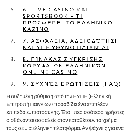
SUIVEZ-NOUS
6. LIVE CASINO ΚΑΙ
SPORTSBOOK – ΤΙ
ΠΡΟΣΦΈΡΕΙ ΤΟ ΕΛΛΗΝΙΚΌ
ΚΑΖΊΝΟ
7. ΑΣΦΆΛΕΙΑ, ΑΔΕΙΟΔΌΤΗΣΗ
ΚΑΙ ΥΠΕΎΘΥΝΟ ΠΑΙΧΝΊΔΙ
8. ΠΊΝΑΚΑΣ ΣΎΓΚΡΙΣΗΣ
ΚΟΡΥΦΑΊΩΝ ΕΛΛΗΝΙΚΏΝ
FLOTTE CARAVELLE
ONLINE CASINO
AGNIE CARAVELLE
9. ΣΥΧΝΈΣ ΕΡΩΤΉΣΕΙΣ (FAQ)
D’ART PODCAST
Η αυξημένη ρύθμιση από την ΕΥΠΕ (Ελληνική
Επιτροπή Παιγνίων) προσδίδει ένα επιπλέον
CKS.COM
επίπεδο εμπιστοσύνης. Έτσι, περισσότεροι χρήστες
αισθάνονται ασφαλείς όταν καταθέτουν το χρήμα
EUR.COM
τους σε μια ελληνική πλατφόρμα. Αν ψάχνεις για ένα