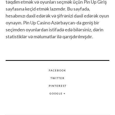
təqdim etmək və oyunları seçmək üçün Pin Up Giriş
sayfasına keçid etmək lazımdır. Bu sayfada,
hesabınızı daxil edərək və şifrənizi daxil edərək oyun
oynayın. Pin Up Casino Azərbaycan-da geniş bir
seçimden oyunlardan istifadə edə bilərsiniz, dərin
statistiklər və məlumatlar ilə qarışdırılmışdır.
FACEBOOK
TWITTER
PINTEREST
GOOGLE +