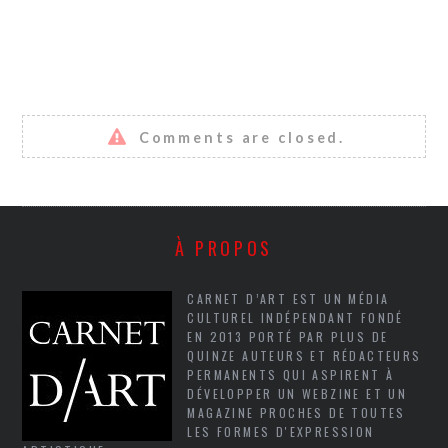
Comments are closed.
À PROPOS
CARNET D’ART EST UN MÉDIA
CULTUREL INDÉPENDANT FONDÉ
EN 2013 PORTÉ PAR PLUS DE
QUINZE AUTEURS ET RÉDACTEURS
PERMANENTS QUI ASPIRENT À
DÉVELOPPER UN WEBZINE ET UN
MAGAZINE PROCHES DE TOUTES
LES FORMES D'EXPRESSION