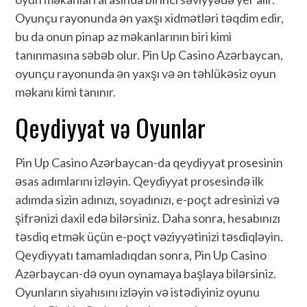
Oyunçu rayonunda ən yaxşı xidmətləri təqdim edir,
bu da onun pinap az məkanlarının biri kimi
tanınmasına səbəb olur. Pin Up Casino Azərbaycan,
oyunçu rayonunda ən yaxşı və ən təhlükəsiz oyun
məkanı kimi tanınır.
Qeydiyyat və Oyunlar
Pin Up Casino Azərbaycan-da qeydiyyat prosesinin
əsas adımlarını izləyin. Qeydiyyat prosesində ilk
adımda sizin adınızı, soyadınızı, e-poçt adresinizi və
şifrənizi daxil edə bilərsiniz. Daha sonra, hesabınızı
təsdiq etmək üçün e-poçt vəziyyətinizi təsdiqləyin.
Qeydiyyatı tamamladıqdan sonra, Pin Up Casino
Azərbaycan-də oyun oynamaya başlaya bilərsiniz.
Oyunların siyahısını izləyin və istədiyiniz oyunu