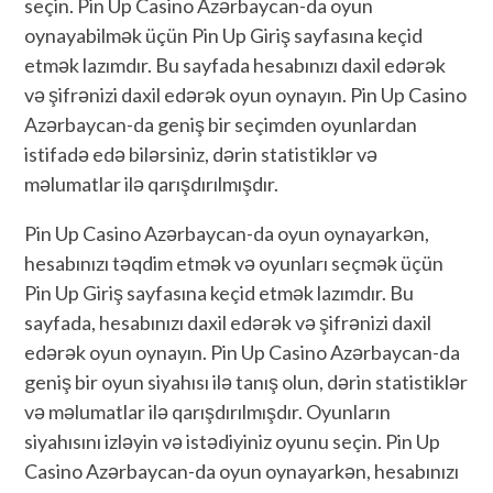
seçin. Pin Up Casino Azərbaycan-da oyun
oynayabilmək üçün Pin Up Giriş sayfasına keçid
etmək lazımdır. Bu sayfada hesabınızı daxil edərək
və şifrənizi daxil edərək oyun oynayın. Pin Up Casino
Azərbaycan-da geniş bir seçimden oyunlardan
istifadə edə bilərsiniz, dərin statistiklər və
məlumatlar ilə qarışdırılmışdır.
Pin Up Casino Azərbaycan-da oyun oynayarkən,
hesabınızı təqdim etmək və oyunları seçmək üçün
Pin Up Giriş sayfasına keçid etmək lazımdır. Bu
sayfada, hesabınızı daxil edərək və şifrənizi daxil
edərək oyun oynayın. Pin Up Casino Azərbaycan-da
geniş bir oyun siyahısı ilə tanış olun, dərin statistiklər
və məlumatlar ilə qarışdırılmışdır. Oyunların
siyahısını izləyin və istədiyiniz oyunu seçin. Pin Up
Casino Azərbaycan-da oyun oynayarkən, hesabınızı