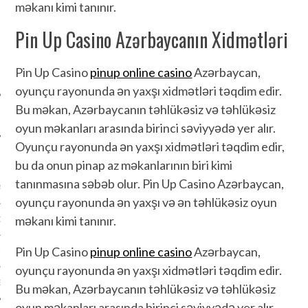
məkanı kimi tanınır.
SUIVEZ-NOUS
Pin Up Casino Azərbaycanın Xidmətləri
Pin Up Casino
pinup online casino
Azərbaycan,
oyunçu rayonunda ən yaxşı xidmətləri təqdim edir.
Bu məkan, Azərbaycanın təhlükəsiz və təhlükəsiz
oyun məkanları arasında birinci səviyyədə yer alır.
Oyunçu rayonunda ən yaxşı xidmətləri təqdim edir,
FLOTTE CARAVELLE
bu da onun pinap az məkanlarının biri kimi
tanınmasına səbəb olur. Pin Up Casino Azərbaycan,
AGNIE CARAVELLE
oyunçu rayonunda ən yaxşı və ən təhlükəsiz oyun
məkanı kimi tanınır.
D’ART PODCAST
Pin Up Casino
pinup online casino
Azərbaycan,
CKS.COM
oyunçu rayonunda ən yaxşı xidmətləri təqdim edir.
EUR.COM
Bu məkan, Azərbaycanın təhlükəsiz və təhlükəsiz
oyun məkanları arasında birinci səviyyədə yer alır.