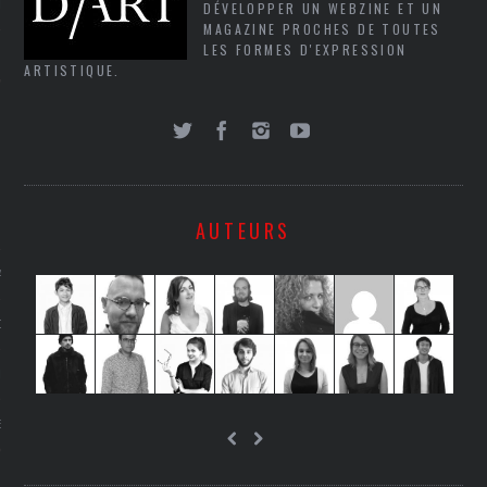
LE
DÉVELOPPER UN WEBZINE ET UN
MAGAZINE PROCHES DE TOUTES
LES FORMES D'EXPRESSION
ARTISTIQUE.
AUTEURS
AGNIE CARAVELLE
D’ART PODCAST
CKS.COM
EUR.COM