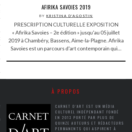
AFIRIKA SAVOIES 2019
NCES EN VOD
BY
KRISTINA D'AGOSTIN
PRESCRIPTION CULTURELLE EXPOSITION
« Afirika Savoies – 2e édition » jusqu’au 05 juillet
QUES
2019 à Chambéry, Bassens, Aime-la-Plagne. Afirika
Savoies est un parcours d’art contemporain qui…
SUELS
TURE
À PROPOS
E
CARNET D’ART EST UN MÉDIA
RAPHIE
CULTUREL INDÉPENDANT FONDÉ
EN 2013 PORTÉ PAR PLUS DE
PTIONS
QUINZE AUTEURS ET RÉDACTEURS
PERMANENTS QUI ASPIRENT À