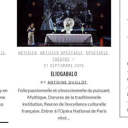
CLE
,
ARTICLES
,
ARTICLES SPECTACLE
,
SPECTACLE
,
THÉÂTRE
27 SEPTEMBRE 2016
ELIOGABALO
BY
ANTOINE GUILLOT
y en
Folie passionnelle et obsessionnelle du puissant.
ène
Mythique. Dorures de la traditionnelle
us
institution, fleuron de l’excellence culturelle
française. Entrer à l’Opéra National de Paris
n’est…