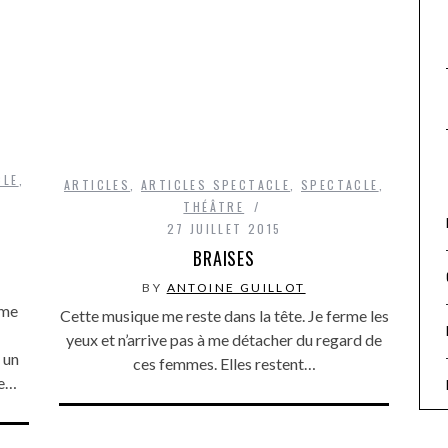
CLE
,
ARTICLES
,
ARTICLES SPECTACLE
,
SPECTACLE
,
THÉÂTRE
27 JUILLET 2015
BRAISES
BY
ANTOINE GUILLOT
mme
Cette musique me reste dans la tête. Je ferme les
yeux et n’arrive pas à me détacher du regard de
 un
ces femmes. Elles restent…
ue…