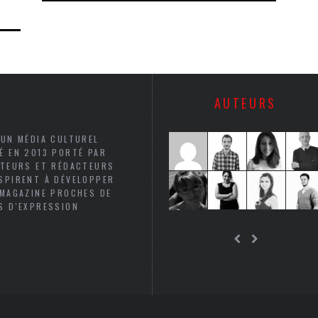
AUTEURS
 UN MÉDIA CULTUREL
É EN 2013 PORTÉ PAR
UTEURS ET RÉDACTEURS
SPIRENT À DÉVELOPPER
 MAGAZINE PROCHES DE
S D'EXPRESSION