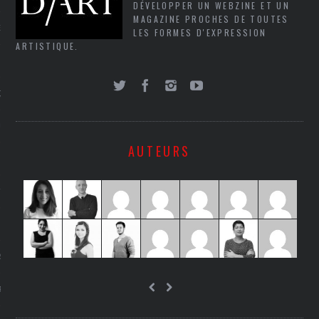
DÉVELOPPER UN WEBZINE ET UN
MAGAZINE PROCHES DE TOUTES
NCES EN VOD
LES FORMES D'EXPRESSION
ARTISTIQUE.
QUES
SUELS
AUTEURS
TURE
E
RAPHIE
PTIONS