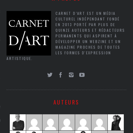
NCES EN VOD
CARNET D’ART EST UN MÉDIA
CULTUREL INDÉPENDANT FONDÉ
EN 2013 PORTÉ PAR PLUS DE
QUINZE AUTEURS ET RÉDACTEURS
PERMANENTS QUI ASPIRENT À
QUES
DÉVELOPPER UN WEBZINE ET UN
MAGAZINE PROCHES DE TOUTES
LES FORMES D'EXPRESSION
SUELS
ARTISTIQUE.
TURE
E
AUTEURS
RAPHIE
PTIONS