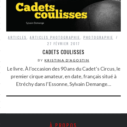
LE BONHEUR
L’HÉRITAGE
LA GUERRE
L’IDENTITÉ
ARTICLES
,
ARTICLES PHOTOGRAPHIE
,
PHOTOGRAPHIE
27 FÉVRIER 2017
CADETS COULISSES
ITS
BY
KRISTINA D'AGOSTIN
Le livre. À l’occasion des 90 ans du Cadet’s Circus, le
RS
premier cirque amateur, en date, français situé à
Etréchy dans l’Essonne, Sylvain Demange…
ES
S
VRE
À PROPOS
TIONS