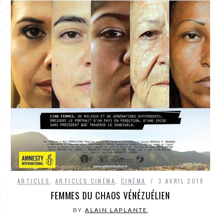
LE BONHEUR
L’HÉRITAGE
LA GUERRE
L’IDENTITÉ
ITS
RS
ES
S
ARTICLES
,
ARTICLES CINÉMA
,
CINÉMA
3 AVRIL 2019
FEMMES DU CHAOS VÉNÉZUÉLIEN
VRE
BY
ALAIN LAPLANTE
TIONS