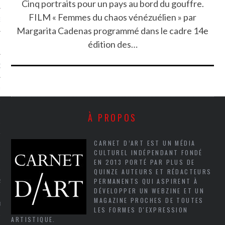
Cinq portraits pour un pays au bord du gouffre.
FILM « Femmes du chaos vénézuélien » par
NCES EN VOD
Margarita Cadenas programmé dans le cadre 14e
édition des…
QUES
SUELS
À PROPOS
TURE
CARNET D’ART EST UN MÉDIA
CULTUREL INDÉPENDANT FONDÉ
E
EN 2013 PORTÉ PAR PLUS DE
QUINZE AUTEURS ET RÉDACTEURS
PERMANENTS QUI ASPIRENT À
RAPHIE
DÉVELOPPER UN WEBZINE ET UN
MAGAZINE PROCHES DE TOUTES
PTIONS
LES FORMES D'EXPRESSION
ARTISTIQUE.