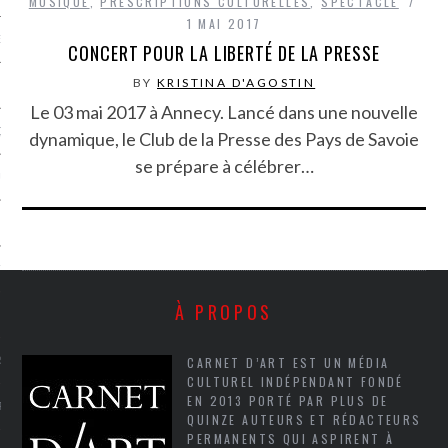
MUSIQUE
,
PRESCRIPTIONS CULTURELLES
,
SPECTACLE
1 MAI 2017
NCES EN VOD
CONCERT POUR LA LIBERTÉ DE LA PRESSE
BY
KRISTINA D'AGOSTIN
Le 03 mai 2017 à Annecy. Lancé dans une nouvelle
QUES
dynamique, le Club de la Presse des Pays de Savoie
se prépare à célébrer…
SUELS
TURE
À PROPOS
E
CARNET D’ART EST UN MÉDIA
RAPHIE
CULTUREL INDÉPENDANT FONDÉ
EN 2013 PORTÉ PAR PLUS DE
PTIONS
QUINZE AUTEURS ET RÉDACTEURS
PERMANENTS QUI ASPIRENT À