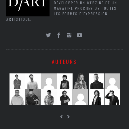
LE
DÉVELOPPER UN WEBZINE ET UN
MAGAZINE PROCHES DE TOUTES
LES FORMES D'EXPRESSION
ARTISTIQUE.
AUTEURS
AGNIE CARAVELLE
D’ART PODCAST
CKS.COM
EUR.COM