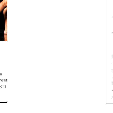
en
ré et
olis