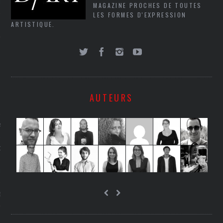
LE
MAGAZINE PROCHES DE TOUTES
LES FORMES D'EXPRESSION
ARTISTIQUE.
AUTEURS
AGNIE CARAVELLE
D’ART PODCAST
CKS.COM
EUR.COM