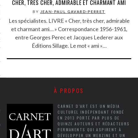
CHER, TRÈS CHER, ADMIRABLE ET CHARMANT AMI
BY
JEAN-PAUL GAVARD-PERRET
NCES EN VOD
Les spécialistes. LIVRE « Cher, très cher, admirable
et charmant ami… » Correspondance 1956-1961,
entre Georges Perec et Jacques Lederer aux
QUES
Éditions Sillage. Le mot « ami »…
SUELS
TURE
À PROPOS
E
CARNET D’ART EST UN MÉDIA
RAPHIE
CULTUREL INDÉPENDANT FONDÉ
EN 2013 PORTÉ PAR PLUS DE
QUINZE AUTEURS ET RÉDACTEURS
PTIONS
PERMANENTS QUI ASPIRENT À
DÉVELOPPER UN WEBZINE ET UN