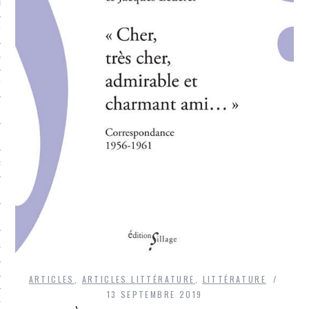
LE BONHEUR
L’HÉRITAGE
LA GUERRE
L’IDENTITÉ
ITS
RS
ES
S
VRE
ARTICLES
,
ARTICLES LITTÉRATURE
,
LITTÉRATURE
13 SEPTEMBRE 2019
TIONS