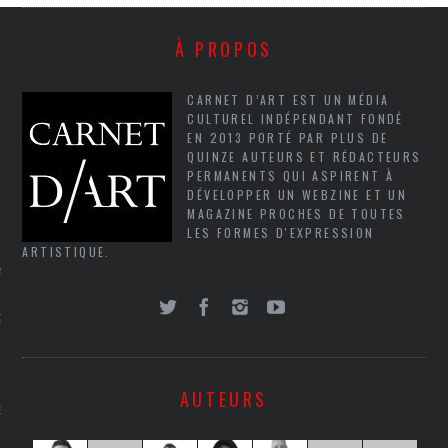
SUIVEZ-NOUS
À PROPOS
CARNET D’ART EST UN MÉDIA
CULTUREL INDÉPENDANT FONDÉ
EN 2013 PORTÉ PAR PLUS DE
QUINZE AUTEURS ET RÉDACTEURS
PERMANENTS QUI ASPIRENT À
DÉVELOPPER UN WEBZINE ET UN
MAGAZINE PROCHES DE TOUTES
FLOTTE CARAVELLE
LES FORMES D'EXPRESSION
ARTISTIQUE.
AGNIE CARAVELLE
D’ART PODCAST
CKS.COM
AUTEURS
EUR.COM