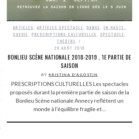
LE
ARTICLES
,
ARTICLES SPECTACLE
,
DANSE
,
EN HAUTE-
SAVOIE
,
PRESCRIPTIONS CULTURELLES
,
SPECTACLE
,
THÉÂTRE
29 AOÛT 2018
BONLIEU SCÈNE NATIONALE 2018-2019 . 1E PARTIE DE
SAISON
BY
KRISTINA D'AGOSTIN
AGNIE CARAVELLE
PRESCRIPTIONS CULTURELLES Les spectacles
proposés durant la première partie de saison de la
D’ART PODCAST
Bonlieu Scène nationale Annecy reflètent un
CKS.COM
monde à l’équilibre fragile et…
EUR.COM