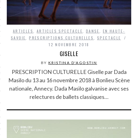
LE BONHEUR
L’HÉRITAGE
LA GUERRE
ARTICLES
,
ARTICLES SPECTACLE
,
DANSE
,
EN HAUTE-
SAVOIE
,
PRESCRIPTIONS CULTURELLES
,
SPECTACLE
L’IDENTITÉ
12 NOVEMBRE 2018
GISELLE
ITS
BY
KRISTINA D'AGOSTIN
PRESCRIPTION CULTURELLE Giselle par Dada
RS
Masilo du 13 au 16 novembre 2018 à Bonlieu Scène
nationale, Annecy. Dada Masilo galvanise avec ses
relectures de ballets classiques…
ES
S
VRE
TIONS