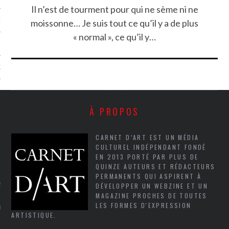
Il n’est de tourment pour qui ne sème ni ne
NCES EN VOD
moissonne… Je suis tout ce qu’il y a de plus
« normal », ce qu’il y…
QUES
SUELS
À PROPOS
CARNET D’ART EST UN MÉDIA
TURE
CULTUREL INDÉPENDANT FONDÉ
EN 2013 PORTÉ PAR PLUS DE
E
QUINZE AUTEURS ET RÉDACTEURS
PERMANENTS QUI ASPIRENT À
RAPHIE
DÉVELOPPER UN WEBZINE ET UN
MAGAZINE PROCHES DE TOUTES
LES FORMES D'EXPRESSION
PTIONS
ARTISTIQUE.