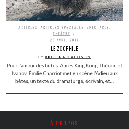
LE BONHEUR
L’HÉRITAGE
LA GUERRE
ARTICLES
,
ARTICLES SPECTACLE
,
SPECTACLE
,
THÉÂTRE
L’IDENTITÉ
29 AVRIL 2017
LE ZOOPHILE
BY
KRISTINA D'AGOSTIN
ITS
Pour l’amour des bêtes. Après King Kong Théorie et
RS
Ivanov, Émilie Charriot met en scène l’Adieu aux
bêtes, un texte du dramaturge, écrivain, et…
ES
S
VRE
À PROPOS
TIONS