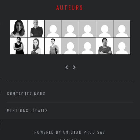
LE
AUTEURS
AGNIE CARAVELLE
CONTACTEZ-NOUS
D’ART PODCAST
CKS.COM
MENTIONS LÉGALES
EUR.COM
POWERED BY AMISTAD PROD SAS
BACK TO TOP