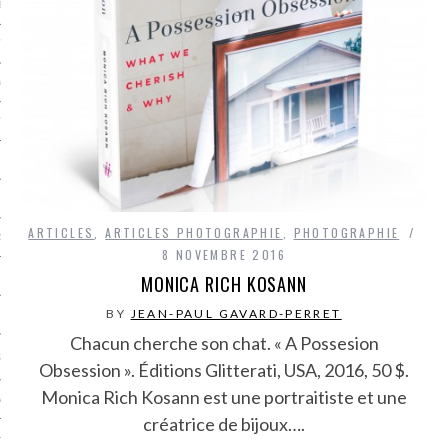
LE BONHEUR
L’HÉRITAGE
LA GUERRE
L’IDENTITÉ
ITS
ARTICLES
,
ARTICLES PHOTOGRAPHIE
,
PHOTOGRAPHIE
RS
8 NOVEMBRE 2016
MONICA RICH KOSANN
BY
JEAN-PAUL GAVARD-PERRET
ES
Chacun cherche son chat. « A Possesion
S
Obsession ». Éditions Glitterati, USA, 2016, 50 $.
Monica Rich Kosann est une portraitiste et une
VRE
créatrice de bijoux….
TIONS