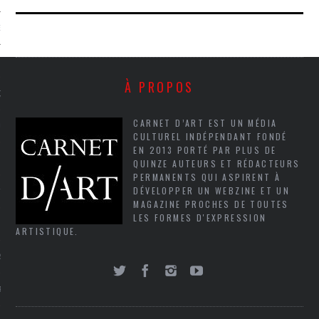
NCES EN VOD
À PROPOS
QUES
CARNET D’ART EST UN MÉDIA
SUELS
CULTUREL INDÉPENDANT FONDÉ
EN 2013 PORTÉ PAR PLUS DE
QUINZE AUTEURS ET RÉDACTEURS
PERMANENTS QUI ASPIRENT À
DÉVELOPPER UN WEBZINE ET UN
TURE
MAGAZINE PROCHES DE TOUTES
LES FORMES D'EXPRESSION
E
ARTISTIQUE.
RAPHIE
PTIONS