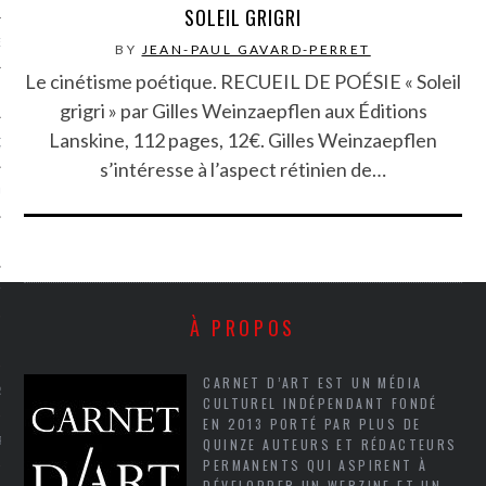
SOLEIL GRIGRI
NCES EN VOD
BY
JEAN-PAUL GAVARD-PERRET
Le cinétisme poétique. RECUEIL DE POÉSIE « Soleil
grigri » par Gilles Weinzaepflen aux Éditions
Lanskine, 112 pages, 12€. Gilles Weinzaepflen
QUES
s’intéresse à l’aspect rétinien de…
SUELS
TURE
À PROPOS
E
CARNET D’ART EST UN MÉDIA
RAPHIE
CULTUREL INDÉPENDANT FONDÉ
EN 2013 PORTÉ PAR PLUS DE
PTIONS
QUINZE AUTEURS ET RÉDACTEURS
PERMANENTS QUI ASPIRENT À
DÉVELOPPER UN WEBZINE ET UN