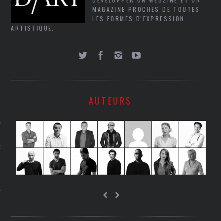
LE
MAGAZINE PROCHES DE TOUTES
LES FORMES D'EXPRESSION
ARTISTIQUE.
AUTEURS
AGNIE CARAVELLE
D’ART PODCAST
CKS.COM
EUR.COM