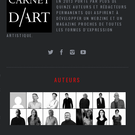
EN 2013 PORTÉ PAR PLUS DE
LE
QUINZE AUTEURS ET RÉDACTEURS
PERMANENTS QUI ASPIRENT À
DÉVELOPPER UN WEBZINE ET UN
MAGAZINE PROCHES DE TOUTES
LES FORMES D'EXPRESSION
ARTISTIQUE.
AGNIE CARAVELLE
AUTEURS
D’ART PODCAST
CKS.COM
EUR.COM