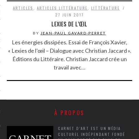
ARTICLES
,
ARTICLES LITTÉRATURE
,
LITTÉRATURE
NCES EN VOD
27 JUIN 2017
LEXIES DE L’ŒIL
BY
JEAN-PAUL GAVARD-PERRET
Les énergies dissipées. Essai de François Xavier,
QUES
« Lexies de l’œil – Dialogue avec Christian Jaccard ».
SUELS
Éditions du Littéraire. Christian Jaccard crée un
travail avec…
TURE
E
À PROPOS
RAPHIE
PTIONS
CARNET D’ART EST UN MÉDIA
CULTUREL INDÉPENDANT FONDÉ