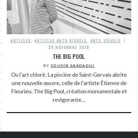
LE BONHEUR
L’HÉRITAGE
LA GUERRE
L’IDENTITÉ
ARTICLES
,
ARTICLES ARTS VISUELS
,
ARTS VISUELS
26 NOVEMBRE 2018
THE BIG POOL
ITS
BY
SOUHIR SAADAOUI
Ou l’art chloré. La piscine de Saint-Gervais abrite
RS
une nouvelle œuvre, celle de l’artiste Étienne de
Fleurieu. The Big Pool, création monumentale et
ES
revigorante…
S
VRE
TIONS