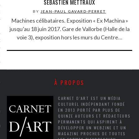
SÉBASTIEN METTRAUX
BY
JEAN-PAUL GAVARD-PERRET
NCES EN VOD
Machines célibataires. Exposition « Ex Machina »
jusqu’au 18 juin 2017. Gare de Vallorbe (Halle de la
voie 3), exposition hors les murs du Centre…
QUES
SUELS
À PROPOS
TURE
CARNET D’ART EST UN MÉDIA
E
CULTUREL INDÉPENDANT FONDÉ
EN 2013 PORTÉ PAR PLUS DE
RAPHIE
QUINZE AUTEURS ET RÉDACTEURS
PERMANENTS QUI ASPIRENT À
PTIONS
DÉVELOPPER UN WEBZINE ET UN
MAGAZINE PROCHES DE TOUTES