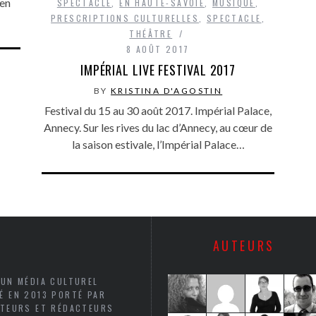
 en
SPECTACLE
,
EN HAUTE-SAVOIE
,
MUSIQUE
,
PRESCRIPTIONS CULTURELLES
,
SPECTACLE
,
THÉÂTRE
8 AOÛT 2017
IMPÉRIAL LIVE FESTIVAL 2017
BY
KRISTINA D'AGOSTIN
Festival du 15 au 30 août 2017. Impérial Palace,
Annecy. Sur les rives du lac d’Annecy, au cœur de
la saison estivale, l’Impérial Palace…
AUTEURS
 UN MÉDIA CULTUREL
É EN 2013 PORTÉ PAR
UTEURS ET RÉDACTEURS