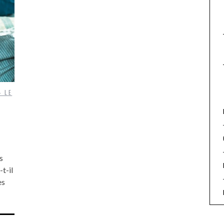
- LE
s
-t-il
es