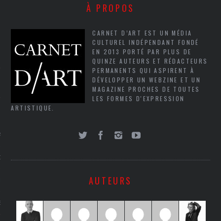
À PROPOS
SUIVEZ-NOUS
CARNET D’ART EST UN MÉDIA
CULTUREL INDÉPENDANT FONDÉ
EN 2013 PORTÉ PAR PLUS DE
QUINZE AUTEURS ET RÉDACTEURS
PERMANENTS QUI ASPIRENT À
DÉVELOPPER UN WEBZINE ET UN
MAGAZINE PROCHES DE TOUTES
LES FORMES D'EXPRESSION
ARTISTIQUE.
FLOTTE CARAVELLE
AGNIE CARAVELLE
D’ART PODCAST
AUTEURS
CKS.COM
EUR.COM