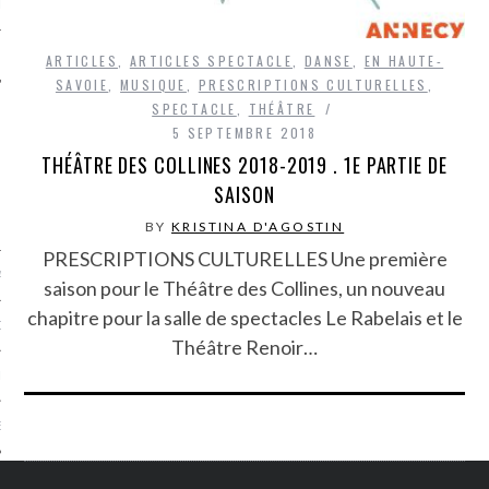
LE
ARTICLES
,
ARTICLES SPECTACLE
,
DANSE
,
EN HAUTE-
SAVOIE
,
MUSIQUE
,
PRESCRIPTIONS CULTURELLES
,
SPECTACLE
,
THÉÂTRE
5 SEPTEMBRE 2018
THÉÂTRE DES COLLINES 2018-2019 . 1E PARTIE DE
SAISON
BY
KRISTINA D'AGOSTIN
PRESCRIPTIONS CULTURELLES Une première
AGNIE CARAVELLE
saison pour le Théâtre des Collines, un nouveau
chapitre pour la salle de spectacles Le Rabelais et le
D’ART PODCAST
Théâtre Renoir…
CKS.COM
EUR.COM