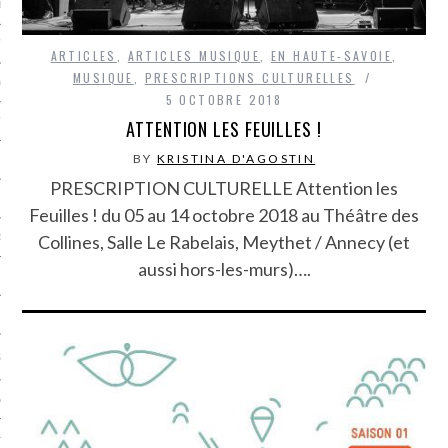
LE BONHEUR
L’HÉRITAGE
ARTICLES
,
ARTICLES MUSIQUE
,
EN HAUTE-SAVOIE
,
MUSIQUE
,
PRESCRIPTIONS CULTURELLES
LA GUERRE
5 OCTOBRE 2018
L’IDENTITÉ
ATTENTION LES FEUILLES !
BY
KRISTINA D'AGOSTIN
PRESCRIPTION CULTURELLE Attention les
ITS
Feuilles ! du 05 au 14 octobre 2018 au Théâtre des
Collines, Salle Le Rabelais, Meythet / Annecy (et
RS
aussi hors-les-murs)….
ES
S
VRE
TIONS