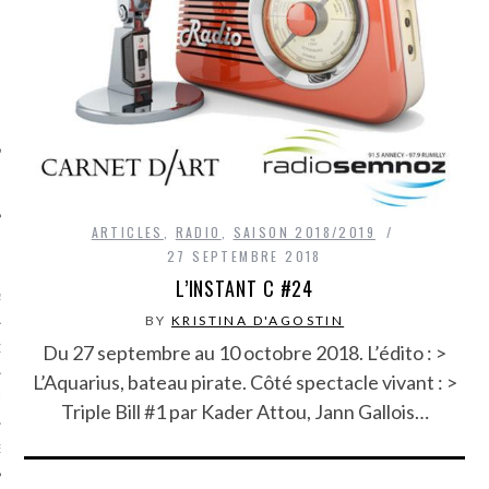
SUIVEZ-NOUS
ARTICLES
,
RADIO
,
SAISON 2018/2019
FLOTTE CARAVELLE
27 SEPTEMBRE 2018
L’INSTANT C #24
AGNIE CARAVELLE
BY
KRISTINA D'AGOSTIN
Du 27 septembre au 10 octobre 2018. L’édito : >
D’ART PODCAST
L’Aquarius, bateau pirate. Côté spectacle vivant : >
CKS.COM
Triple Bill #1 par Kader Attou, Jann Gallois…
EUR.COM