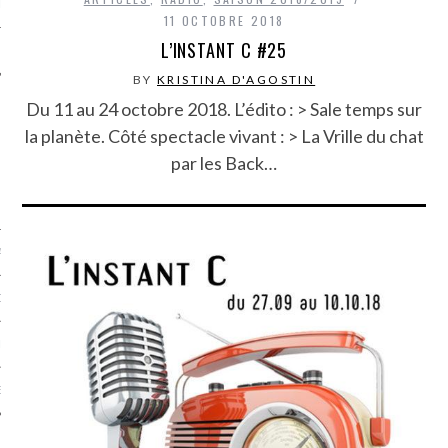
LE
11 OCTOBRE 2018
L’INSTANT C #25
BY
KRISTINA D'AGOSTIN
Du 11 au 24 octobre 2018. L’édito : > Sale temps sur
la planète. Côté spectacle vivant : > La Vrille du chat
par les Back…
AGNIE CARAVELLE
D’ART PODCAST
CKS.COM
EUR.COM