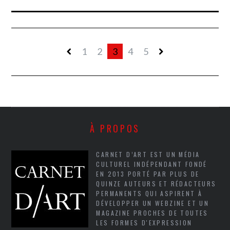
1
2
3
4
5
À PROPOS
CARNET D’ART EST UN MÉDIA
CULTUREL INDÉPENDANT FONDÉ
EN 2013 PORTÉ PAR PLUS DE
QUINZE AUTEURS ET RÉDACTEURS
PERMANENTS QUI ASPIRENT À
DÉVELOPPER UN WEBZINE ET UN
MAGAZINE PROCHES DE TOUTES
LES FORMES D'EXPRESSION