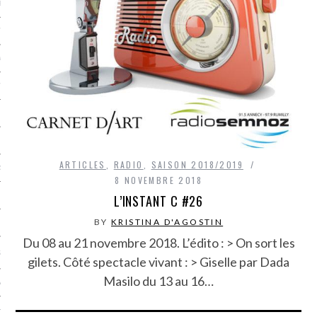
LE BONHEUR
L’HÉRITAGE
LA GUERRE
L’IDENTITÉ
ITS
ARTICLES
,
RADIO
,
SAISON 2018/2019
RS
8 NOVEMBRE 2018
L’INSTANT C #26
BY
KRISTINA D'AGOSTIN
ES
Du 08 au 21 novembre 2018. L’édito : > On sort les
S
gilets. Côté spectacle vivant : > Giselle par Dada
Masilo du 13 au 16…
VRE
TIONS