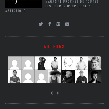
MAGAZINE PROCHES DE TOUTES
LE
LES FORMES D'EXPRESSION
ARTISTIQUE.
AUTEURS
AGNIE CARAVELLE
D’ART PODCAST
CKS.COM
EUR.COM