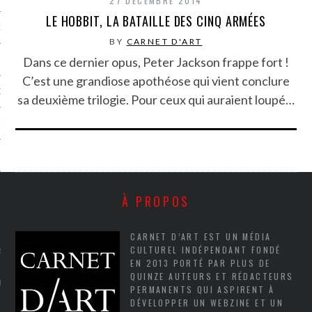
27 DÉCEMBRE 2014
LE HOBBIT, LA BATAILLE DES CINQ ARMÉES
NCES EN VOD
BY
CARNET D'ART
Dans ce dernier opus, Peter Jackson frappe fort !
C’est une grandiose apothéose qui vient conclure
QUES
sa deuxième trilogie. Pour ceux qui auraient loupé…
SUELS
TURE
À PROPOS
E
CARNET D’ART EST UN MÉDIA
CULTUREL INDÉPENDANT FONDÉ
RAPHIE
EN 2013 PORTÉ PAR PLUS DE
QUINZE AUTEURS ET RÉDACTEURS
PTIONS
PERMANENTS QUI ASPIRENT À
DÉVELOPPER UN WEBZINE ET UN