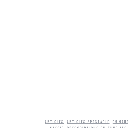
ARTICLES
,
ARTICLES SPECTACLE
,
EN HAU
SAVOIE
,
PRESCRIPTIONS CULTURELLES