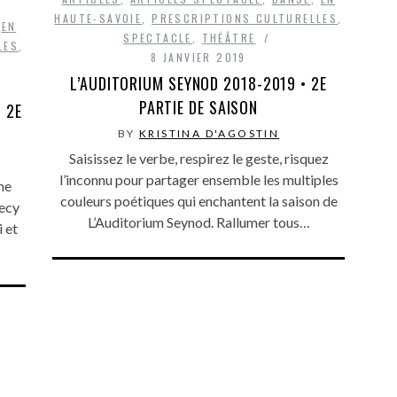
HAUTE-SAVOIE
,
PRESCRIPTIONS CULTURELLES
,
,
EN
SPECTACLE
,
THÉÂTRE
LES
,
8 JANVIER 2019
L’AUDITORIUM SEYNOD 2018-2019 • 2E
PARTIE DE SAISON
 2E
BY
KRISTINA D'AGOSTIN
Saisissez le verbe, respirez le geste, risquez
l’inconnu pour partager ensemble les multiples
me
couleurs poétiques qui enchantent la saison de
necy
L’Auditorium Seynod. Rallumer tous…
i et