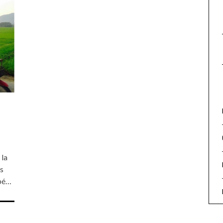
 la
s
upé…