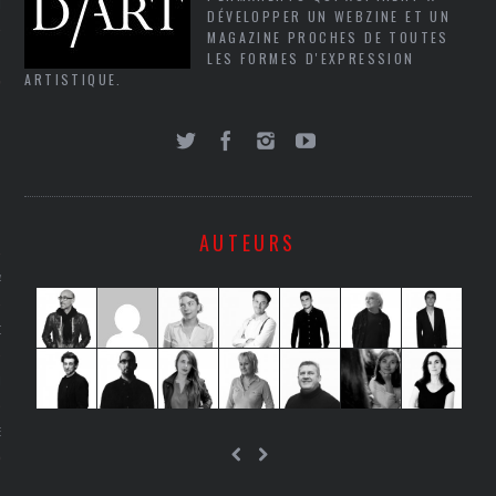
LE
DÉVELOPPER UN WEBZINE ET UN
MAGAZINE PROCHES DE TOUTES
LES FORMES D'EXPRESSION
ARTISTIQUE.
AUTEURS
AGNIE CARAVELLE
D’ART PODCAST
CKS.COM
EUR.COM