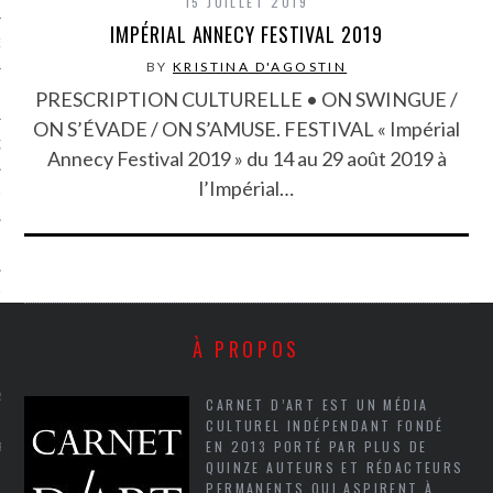
15 JUILLET 2019
IMPÉRIAL ANNECY FESTIVAL 2019
NCES EN VOD
BY
KRISTINA D'AGOSTIN
PRESCRIPTION CULTURELLE • ON SWINGUE /
ON S’ÉVADE / ON S’AMUSE. FESTIVAL « Impérial
QUES
Annecy Festival 2019 » du 14 au 29 août 2019 à
l’Impérial…
SUELS
TURE
À PROPOS
E
RAPHIE
CARNET D’ART EST UN MÉDIA
CULTUREL INDÉPENDANT FONDÉ
EN 2013 PORTÉ PAR PLUS DE
PTIONS
QUINZE AUTEURS ET RÉDACTEURS
PERMANENTS QUI ASPIRENT À