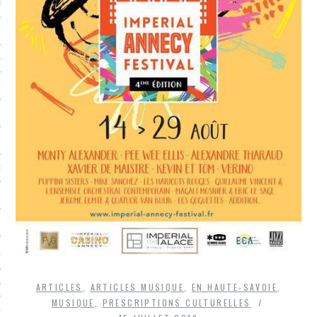
LE BONHEUR
L’HÉRITAGE
LA GUERRE
L’IDENTITÉ
ITS
RS
ES
S
VRE
ARTICLES
,
ARTICLES MUSIQUE
,
EN HAUTE-SAVOIE
,
MUSIQUE
,
PRESCRIPTIONS CULTURELLES
TIONS