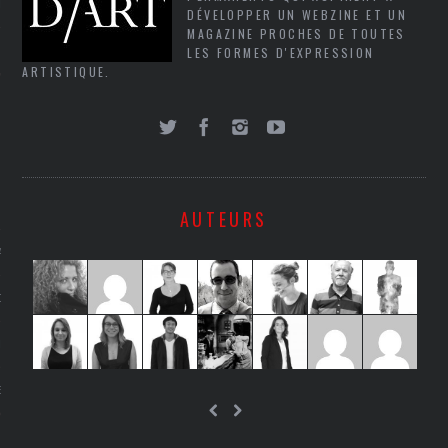
LE
DÉVELOPPER UN WEBZINE ET UN
MAGAZINE PROCHES DE TOUTES
LES FORMES D'EXPRESSION
ARTISTIQUE.
AUTEURS
AGNIE CARAVELLE
D’ART PODCAST
CKS.COM
EUR.COM