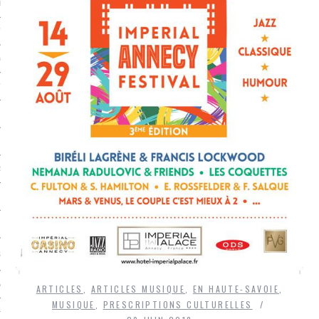
LE BONHEUR
L’HÉRITAGE
LA GUERRE
L’IDENTITÉ
ITS
RS
ES
S
VRE
ARTICLES
,
ARTICLES MUSIQUE
,
EN HAUTE-SAVOIE
,
MUSIQUE
,
PRESCRIPTIONS CULTURELLES
TIONS