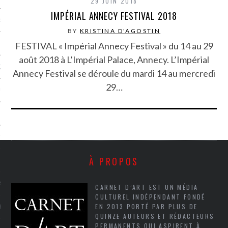
29 JUIN 2018
IMPÉRIAL ANNECY FESTIVAL 2018
NCES EN VOD
BY
KRISTINA D'AGOSTIN
FESTIVAL « Impérial Annecy Festival » du 14 au 29
août 2018 à L’Impérial Palace, Annecy. L’Impérial
QUES
Annecy Festival se déroule du mardi 14 au mercredi
29…
SUELS
TURE
À PROPOS
E
RAPHIE
CARNET D’ART EST UN MÉDIA
CULTUREL INDÉPENDANT FONDÉ
EN 2013 PORTÉ PAR PLUS DE
PTIONS
QUINZE AUTEURS ET RÉDACTEURS
PERMANENTS QUI ASPIRENT À