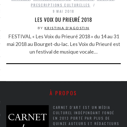
PRESCRIPTIONS CULTURELLES
9 MAI 2018
NCES EN VOD
LES VOIX DU PRIEURÉ 2018
BY
KRISTINA D'AGOSTIN
FESTIVAL « Les Voix du Prieuré 2018 » du 14 au 31
QUES
mai 2018 au Bourget-du-lac. Les Voix du Prieuré est
un festival de musique vocale…
SUELS
TURE
E
À PROPOS
RAPHIE
CARNET D’ART EST UN MÉDIA
CULTUREL INDÉPENDANT FONDÉ
PTIONS
EN 2013 PORTÉ PAR PLUS DE
QUINZE AUTEURS ET RÉDACTEURS