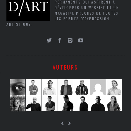
PERMANENTS QUI ASPIRENT À
LE
DÉVELOPPER UN WEBZINE ET UN
MAGAZINE PROCHES DE TOUTES
LES FORMES D'EXPRESSION
ARTISTIQUE.
AUTEURS
AGNIE CARAVELLE
D’ART PODCAST
CKS.COM
EUR.COM