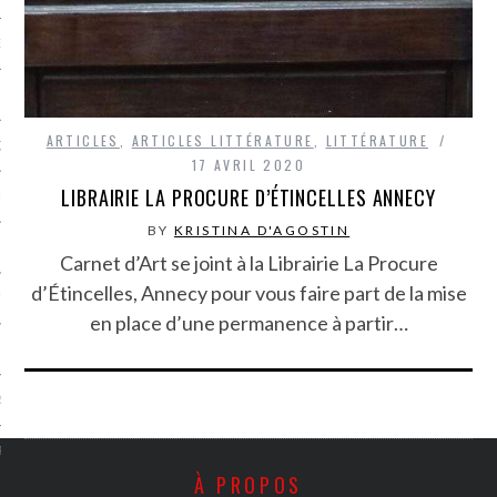
NCES EN VOD
ARTICLES
,
ARTICLES LITTÉRATURE
,
LITTÉRATURE
QUES
17 AVRIL 2020
LIBRAIRIE LA PROCURE D’ÉTINCELLES ANNECY
SUELS
BY
KRISTINA D'AGOSTIN
Carnet d’Art se joint à la Librairie La Procure
d’Étincelles, Annecy pour vous faire part de la mise
TURE
en place d’une permanence à partir…
E
RAPHIE
PTIONS
À PROPOS