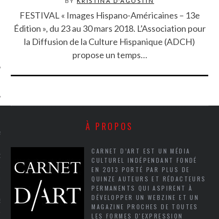
BY
KRISTINA D'AGOSTIN
SUIVEZ-NOUS
FESTIVAL « Images Hispano-Américaines – 13e
Édition », du 23 au 30 mars 2018. L’Association pour
la Diffusion de la Culture Hispanique (ADCH)
propose un temps…
FLOTTE CARAVELLE
À PROPOS
AGNIE CARAVELLE
CARNET D’ART EST UN MÉDIA
D’ART PODCAST
CULTUREL INDÉPENDANT FONDÉ
EN 2013 PORTÉ PAR PLUS DE
QUINZE AUTEURS ET RÉDACTEURS
CKS.COM
PERMANENTS QUI ASPIRENT À
DÉVELOPPER UN WEBZINE ET UN
EUR.COM
MAGAZINE PROCHES DE TOUTES
LES FORMES D'EXPRESSION