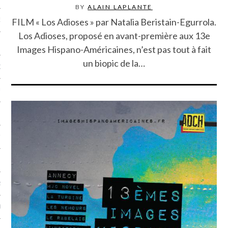
BY
ALAIN LAPLANTE
FILM « Los Adioses » par Natalia Beristain-Egurrola.
NCES EN VOD
Los Adioses, proposé en avant-première aux 13e
Images Hispano-Américaines, n’est pas tout à fait
un biopic de la…
QUES
SUELS
TURE
E
RAPHIE
PTIONS