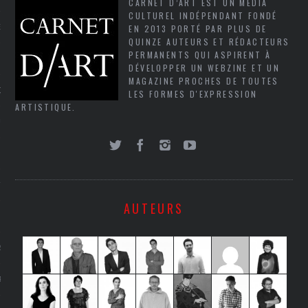
CARNET D’ART EST UN MÉDIA
CULTUREL INDÉPENDANT FONDÉ
EN 2013 PORTÉ PAR PLUS DE
NCES EN VOD
QUINZE AUTEURS ET RÉDACTEURS
PERMANENTS QUI ASPIRENT À
DÉVELOPPER UN WEBZINE ET UN
MAGAZINE PROCHES DE TOUTES
QUES
LES FORMES D'EXPRESSION
ARTISTIQUE.
SUELS
TURE
AUTEURS
E
RAPHIE
PTIONS