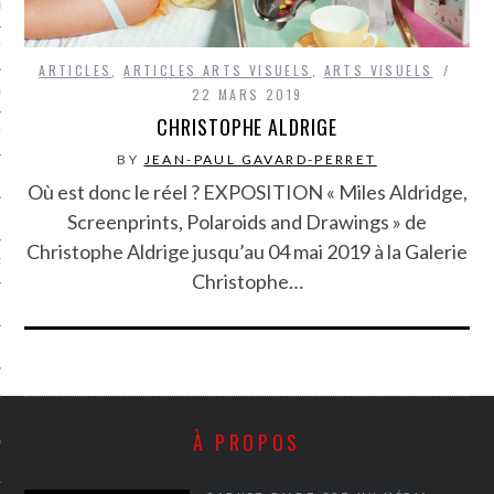
LE BONHEUR
L’HÉRITAGE
ARTICLES
,
ARTICLES ARTS VISUELS
,
ARTS VISUELS
22 MARS 2019
LA GUERRE
CHRISTOPHE ALDRIGE
L’IDENTITÉ
BY
JEAN-PAUL GAVARD-PERRET
Où est donc le réel ? EXPOSITION « Miles Aldridge,
Screenprints, Polaroids and Drawings » de
ITS
Christophe Aldrige jusqu’au 04 mai 2019 à la Galerie
RS
Christophe…
ES
S
À PROPOS
VRE
TIONS