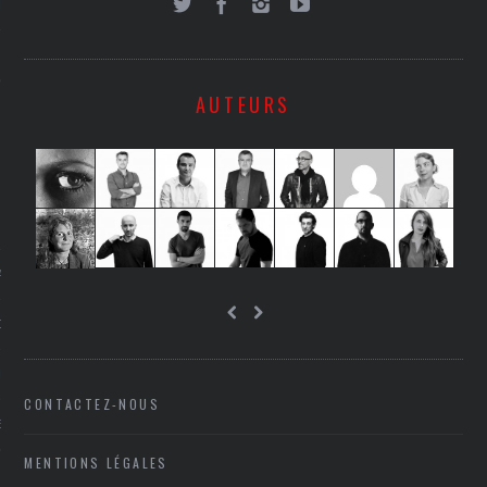
LE
AUTEURS
AGNIE CARAVELLE
D’ART PODCAST
CKS.COM
CONTACTEZ-NOUS
EUR.COM
MENTIONS LÉGALES