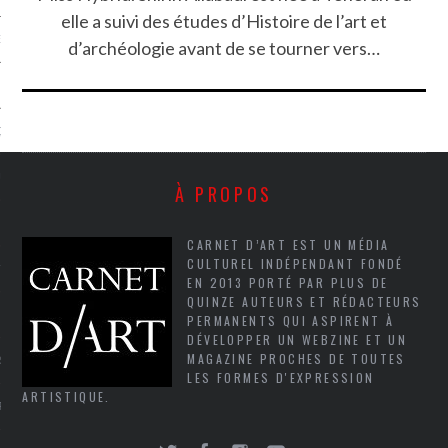
elle a suivi des études d’Histoire de l’art et
NCES EN VOD
d’archéologie avant de se tourner vers…
QUES
SUELS
À PROPOS
CARNET D’ART EST UN MÉDIA
CULTUREL INDÉPENDANT FONDÉ
TURE
EN 2013 PORTÉ PAR PLUS DE
QUINZE AUTEURS ET RÉDACTEURS
E
PERMANENTS QUI ASPIRENT À
DÉVELOPPER UN WEBZINE ET UN
MAGAZINE PROCHES DE TOUTES
RAPHIE
LES FORMES D'EXPRESSION
ARTISTIQUE.
PTIONS