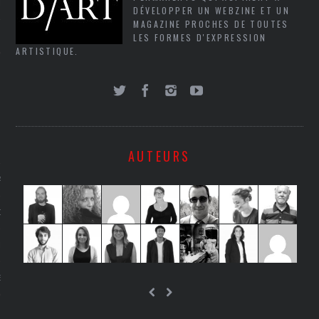
LE
DÉVELOPPER UN WEBZINE ET UN
MAGAZINE PROCHES DE TOUTES
LES FORMES D'EXPRESSION
ARTISTIQUE.
AUTEURS
AGNIE CARAVELLE
D’ART PODCAST
CKS.COM
EUR.COM