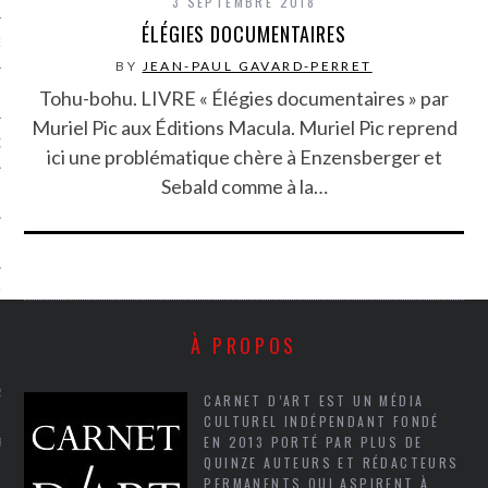
3 SEPTEMBRE 2018
ÉLÉGIES DOCUMENTAIRES
NCES EN VOD
BY
JEAN-PAUL GAVARD-PERRET
Tohu-bohu. LIVRE « Élégies documentaires » par
Muriel Pic aux Éditions Macula. Muriel Pic reprend
QUES
ici une problématique chère à Enzensberger et
Sebald comme à la…
SUELS
TURE
À PROPOS
E
RAPHIE
CARNET D’ART EST UN MÉDIA
CULTUREL INDÉPENDANT FONDÉ
EN 2013 PORTÉ PAR PLUS DE
PTIONS
QUINZE AUTEURS ET RÉDACTEURS
PERMANENTS QUI ASPIRENT À